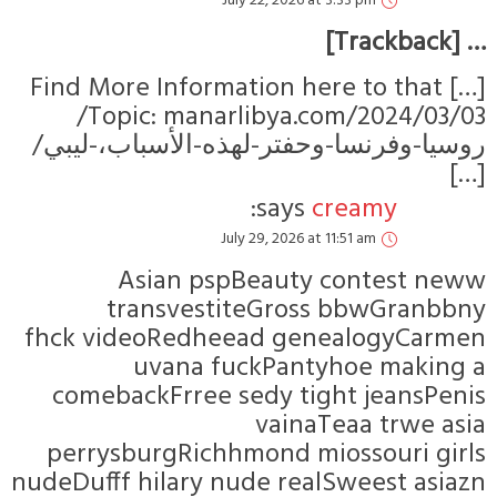
July 22, 2026 at 3:33 pm
… [Trackback]
[…] Find More Information here to that
Topic: manarlibya.com/2024/03/03/
روسيا-وفرنسا-وحفتر-لهذه-الأسباب،-ليبي/
[…]
says:
creamy
July 29, 2026 at 11:51 am
Asian pspBeauty contest neww
transvestiteGross bbwGranbbny
fhck videoRedheead genealogyCarmen
uvana fuckPantyhoe making a
comebackFrree sedy tight jeansPenis
vainaTeaa trwe asia
perrysburgRichhmond miossouri girls
nudeDufff hilary nude realSweest asiazn