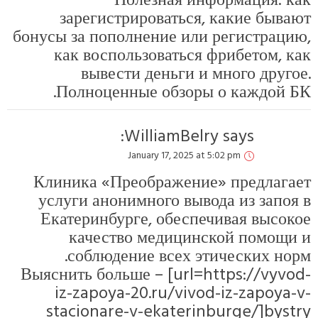
Полезная информация: как
зарегистрироваться, какие бывают
бонусы за пополнение или регистрацию,
как воспользоваться фрибетом, как
вывести деньги и много другое.
Полноценные обзоры о каждой БК.
WilliamBelry
says:
January 17, 2025 at 5:02 pm
Клиника «Преображение» предлагает
услуги анонимного вывода из запоя в
Екатеринбурге, обеспечивая высокое
качество медицинской помощи и
соблюдение всех этических норм.
Выяснить больше – [url=https://vyvod-
iz-zapoya-20.ru/vivod-iz-zapoya-v-
stacionare-v-ekaterinburge/]bystry