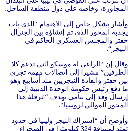
أن تترتب على الفوضى في ليبيا على البلدان
المجاورة، وخاصة على دول منطقة الساحل
.
وأشار بشكل خاص إلى الاهتمام
“
الذي بات
يجذبه المحور الذي تم إنشاؤه بين الجنرال
حفتر والمجلس العسكري الحاكم في
النيجر
“.
وقال إن
“
الراعي له موسكو التي تدعم كلا
الطرفين
”
مشيرا إلى اتصالات مهمة تجري
بين حفتر والقادة النيجريين منذ أسابيع وهو
ما دفع رئيس حكومة الوحدة الدبيبة إلى
إرسال وفد إلى نيامي بهدف
“
عرقلة هذا
المحور الموالي لروسيا
“.
وأوضح أن
“
اشتراك النيجر وليبيا في حدود
تمتد لمسافة
324
كيلومترا في الصحراء