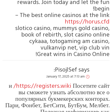
rewards. Join today and let the fun
begin!
The best online casinos at the link –
https://horus.cfd
slotico casino, mummys gold casino,
book of rebirth, slot casino online
cykaaa, totogaming am casino,
vulkanvip net, vip club vin
Great wins in Casino Online!
PisojlSef
says:
January 17, 2025 at 7:13 am
и
https://registers.wiki/
Посетите сайт
вы сможете узнать абсолютно все о
популярных букмекерских конторах.
Пари, Фонбет, БетСити, БутБум, Мелбет.