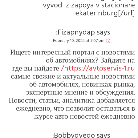
vyvod iz zapoya v stacionare
ekaterinburg[/url]
Fizapnydap
says:
February 10, 2025 at 7:07 pm
Ищете интересный портал с новостями
об автомобилях? Зайдите на
где вы найдете
https://avtoservis-1.ru/
самые свежие и актуальные новостями
об автомобилях, новинках рынка,
экспертные мнение и обсуждения.
Новости, статьи, аналитика добавляется
ежедневно, что позволит оставаться в
курсе авто новостей ежедневно.
Bobbydyedo
says: