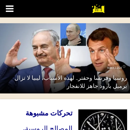
March 3, 2024
روسيا وفرنسا وحفتر.. لهذه الأسباب، ليبيا لا تزال
برميل بارود جاهز للانفجار
تحركات مشبوهة
المصالح الروسية،