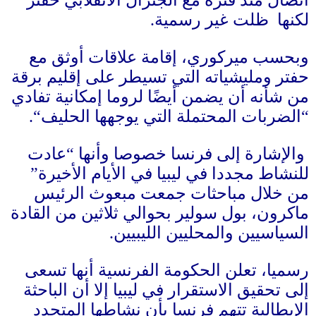
اتصال منذ فترة مع الجنرال الانقلابي حفتر
لكنها ظلت غير رسمية
.
وبحسب ميركوري، إقامة علاقات أوثق مع
حفتر ومليشياته التي تسيطر على إقليم برقة
من شأنه أن يضمن أيضًا لروما إمكانية تفادي
“
الضربات المحتملة التي يوجهها الحليف
“.
والإشارة إلى فرنسا خصوصا وأنها
“
عادت
للنشاط مجددا في ليبيا في الأيام الأخيرة
”
من خلال مباحثات جمعت مبعوث الرئيس
ماكرون، بول سولير بحوالي ثلاثين من القادة
السياسيين والمحليين الليبيين
.
رسميا، تعلن الحكومة الفرنسية أنها تسعى
إلى تحقيق الاستقرار في ليبيا إلا أن الباحثة
الإيطالية تتهم فرنسا بأن نشاطها المتجدد