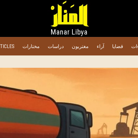
Manar Libya
ات
قضايا
آراء
مغتربون
دراسات
مختارات
TICLES