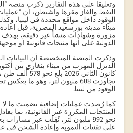
وتعليقا على هذه التقارير ذكرت منصة “
النفط والغاز مقرها واشنطن، أن “عمليا
الوقود داخل مواقع محددة في ليبيا، وكذل
ميناء مدينة بورسعيد المصرية، قبل إعادة
مزورة وشهادات منشأ غير دقيقة، بهدف ت
الدولية على أنها منتجات قانونية أو موجه
وذكرت المنصة المتخصصة أن البيانات ال
كانون الثاني 2026
تجاوزت 688 مليون لتر، وهو ما يعك
الوقود من ليبيا.
نحو 992 مليون لتر، نُقِلَت عبر مسار
على تقنيات التمويه وإعادة الشحن في ع