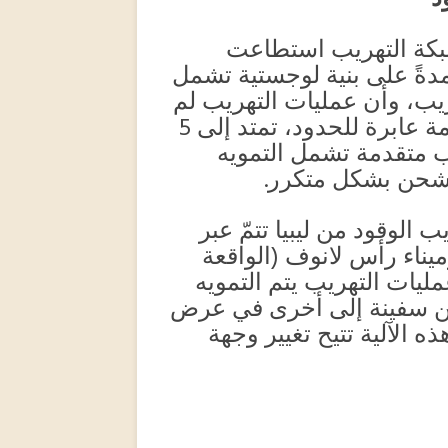
ذ”
“شبكة التهريب استطاعت
مدةً على بنية لوجستية تشمل
ريب، وأن عمليات التهريب لم
تعد نشاطًا محدودًا، بل تحولت إلى منظومة عابرة للحدود، تمتد إلى 5
ب متقدمة تشمل التمويه
الشحن بشكل متكرر.
الوقود من ليبيا تتمّ عبر
وميناء رأس لانوف (الواقعة
يات التهريب يتم التمويه
 من سفينة إلى أخرى في عرض
 الآلية تتيح تغيير وجهة