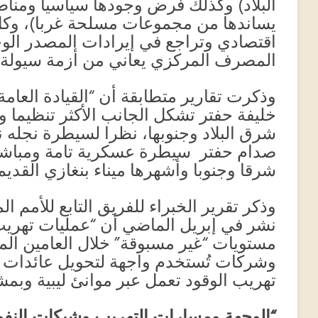
البلاد) وكذلك فرض وجودها سياسيا ومناطق
يساندها من مجموعات مسلحة غربا)، وك
اقتصادي وتراجع في إيرادات المصدر الو
المصرف المركزي يعاني من أزمة سيولة 
وذكرت تقارير متطابقة أن “القيادة العامة
خليفة حفتر تشكل الجانب الأكثر تنظيما
شرق البلاد وجنوبها، نظرا لسيطرة نجله نا
صدام حفتر سيطرة عسكرية تامة ومباشرة
شرقا وجنوبا وأشهرها ميناء بنغازي القديم
وذكر تقرير الخبراء للفريق التابع للأمم ال
نشر في إبريل الماضي أن “عمليات تهريب
مستويات “غير مسبوقة” خلال العامين الم
وشركات تُستخدم واجهة لتحويل عائدات
تهريب الوقود تعمل عبر موانئ ليبية وبمش