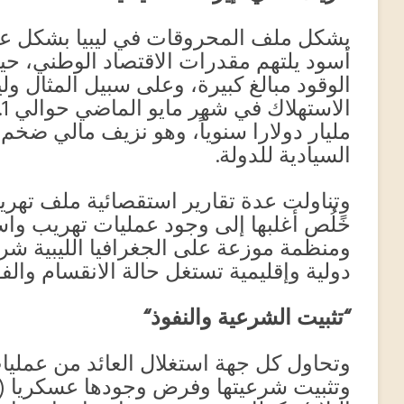
يشكل ملف المحروقات في ليبيا بشكل عا
أسود يلتهم مقدرات الاقتصاد الوطني، حيث
الوقود مبالغ كبيرة، وعلى سبيل المثال 
مليار دولارا سنوياً، وهو نزيف مالي ضخم
السيادية للدولة.
وتناولت عدة تقارير استقصائية ملف تهريب 
خًلُص أغلبها إلى وجود عمليات تهريب وا
ومنظمة موزعة على الجغرافيا الليبية شرق
دولية وإقليمية تستغل حالة الانقسام والف
“
تثبيت الشرعية والنفوذ
“
وتحاول كل جهة استغلال العائد من عمليا
وتثبيت شرعيتها وفرض وجودها عسكريا 