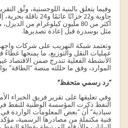
أكثر من 80 مليون كيلوغرام من الد
مثل بوسدرة قبل إعادة تصديرها.
وتعتمد شبكة التهريب على شركات واجهة
عمليات النقل والتوزيع، ما يمنحها غطاءً قان
الأنشطة الفعلية تندرج ضمن الاقتصاد غي
الموارد، وفق ما حللته منصة “الطاقة” بو
“
رد رسمي متحفظ
“
وفي تعليقها على تقرير فريق الخبراء ا
النفط ذكرت المؤسسة الوطنية للنفط في
سيادية” أن “بعض المعلومات الواردة في ا
فنية مكتملة من مصادرها الرسمية، مؤ
البيانات والأرقام المرتبطة بقطاع النفط 