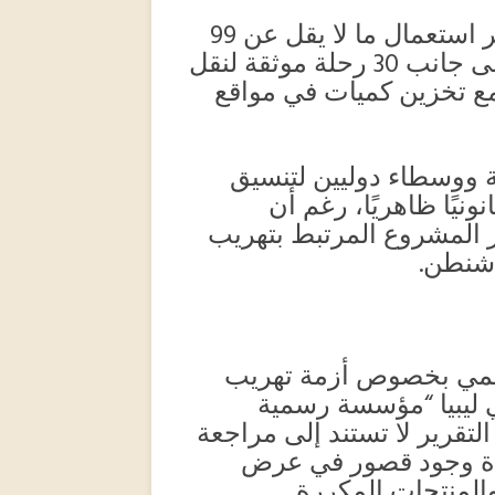
وفيما يتعلق بالبنية اللوجستية، وثّق التقرير استعمال ما لا يقل عن 99
حاوية و22 خزانًا عائمًا و24 ناقلة بحرية، إلى جانب 30 رحلة موثقة لنقل
يزل، مع تخزين كميات في مواقع
 ووسطاء دوليين لتنسيق
ونيًا ظاهريًا، رغم أن
ر المشروع المرتبط بتهريب
اشنطن.
لأممي بخصوص أزمة تهريب
 ليبيا “مؤسسة رسمية
لتقرير لا تستند إلى مراجعة
كدة وجود قصور في عرض
والمنتجات المكررة.