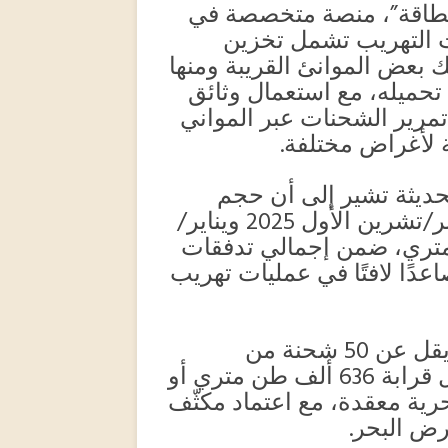
الطاقة”، منصة متخصصة في
ت التهريب تشمل تخزين
ك بعض الموانئ القريبة ومنها
 تحميله، مع استعمال وثائق
مرير الشحنات عبر المواني
ة لأغراض مختلفة.
حديثة تشير إلى أن حجم
الديزل المهرب من ميناء بنغازي بين أكتوبر/تشرين الأول 2025 ويناير/
 بلغ نحو 578 ألف طن متري، ضمن إجمالي تدفقات
س تصاعدًا لافتًا في عمليات تهريب
كما رُصدت عمليات إضافية تضمنت ما لا يقل عن 50 شحنة من
المنتجات المكررة غير القانونية، بما يعادل قرابة 636 ألف طن متري أو
ات بحرية معقدة، مع اعتماد مكثّف
رض البحر.