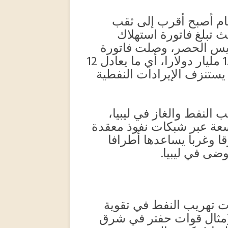
م أصبح أقرب إلى ثقب
 تبلغ فاتورة استهلاك
وليس الحصر، وصلت فاتورة
الاستهلاك في شهر مايو الماضي حوالي 1.1 مليار دولارا، أي ما يعادل 12
 يستنزف الإيرادات النفطية
النفط والغاز في ليبيا،
سعة عبر شبكات نفوذ معقدة
ا وغربا يساعدها أطرافا
وضى في ليبيا.
ت تهريب النفط في تقوية
(مثال قوات حفتر في شرق