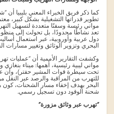
“الوجهة ومسارات التهريب وشبكات النفو
كما ذكر فريق الخبراء المعني بليبيا أن 
تطوير قدراتها التشغيلية بشكل كبير، معت
مواني رئيسة وسفنًا متعددة لتسهيل الته
دول عربية وأوروبية، عبر استعمال أسالي
البحري وتزوير الوثائق وتغيير مسارات 
وكشفت التقارير الأممية أن “عمليات تهريب 
مواني ليبية رئيسية، أهمها: ميناء بنغازي 
تحت سيطرة قوات المشير حفتر)، وأن عمل
للتهرب من المراقبة والرصد عبر النقل
البحر بهدف إخفاء مسار الشحنات، كون هذه
شحنة الوقود دون تسجيل رسمي.
“
تهرب عبر وثائق مزورة
“