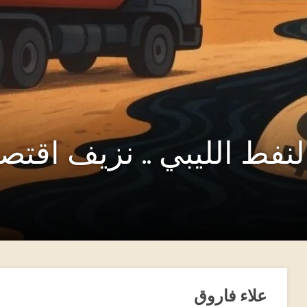
نفط الليبي .. نزيف اقت
علاء فاروق