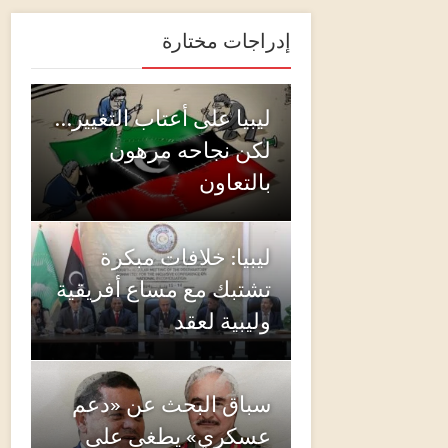
إدراجات مختارة
ليبيا على أعتاب التغيير…
لكن نجاحه مرهون
بالتعاون
ليبيا: خلافات مبكرة
تشتبك مع مساع أفريقية
وليبية لعقد
سباق البحث عن «دعم
عسكري» يطغى على