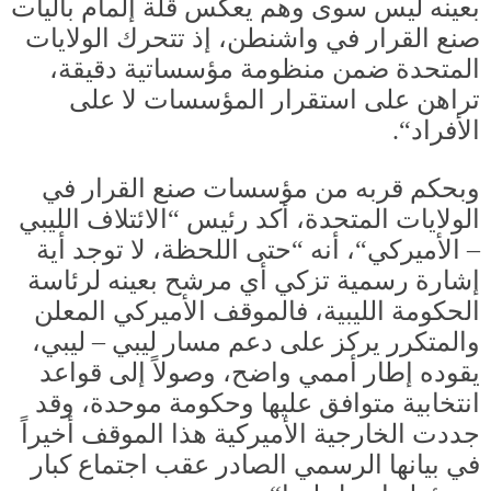
بعينه ليس سوى وهم يعكس قلة إلمام بآليات
صنع القرار في واشنطن، إذ تتحرك الولايات
المتحدة ضمن منظومة مؤسساتية دقيقة،
تراهن على استقرار المؤسسات لا على
الأفراد
“.
وبحكم قربه من مؤسسات صنع القرار في
الولايات المتحدة، أكد رئيس
“
الائتلاف الليبي
–
الأميركي
“
، أنه
“
حتى اللحظة، لا توجد أية
إشارة رسمية تزكي أي مرشح بعينه لرئاسة
الحكومة الليبية، فالموقف الأميركي المعلن
والمتكرر يركز على دعم مسار ليبي
–
ليبي،
يقوده إطار أممي واضح، وصولاً إلى قواعد
انتخابية متوافق عليها وحكومة موحدة، وقد
جددت الخارجية الأميركية هذا الموقف أخيراً
في بيانها الرسمي الصادر عقب اجتماع كبار