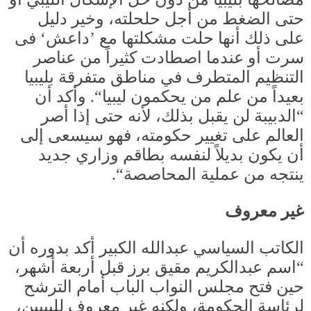
حتى الضغط من أجل حلحلته، وخير دليل
على ذلك أنها حلت مشكلتها مع ’داعش‘ فى
سرت أو عندما اصطادت كثيراً من عناصر
التنظيم المتطرف في مناطق متفرقة بليبيا
بعيداً من علم من يحكمون ليبيا
“.
وأكد أن
“
الدبيبة لن يقبل بذلك، لأنه حتى إذا أصر
العالم على تغيير حكومته، فهو سيسعى إلى
أن يكون بديلاً لنفسه بطاقم وزاري جديد
ينتجه من عملية المحاصصة
“.
غير معروف
الكاتب السياسي عبدالله الكبير أكد بدوره أن
“
اسم عبدالكريم مقيق برز قبل أربعة أشهر،
حين فتح مجلس النواب الباب أمام الترشح
لرئاسة الحكومة، ولكنه غير معروف لليبيين،