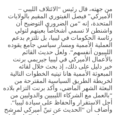
من جهته، قال رئيس
“
الائتلاف الليبي
–
الأميركي
”
فيصل الفيتوري المقيم بالولايات
المتحدة، إنه
“
من الضروري التوضيح أن
واشنطن لا تسمي أشخاصاً بعينهم لتولي
رئاسة الحكومات في ليبيا، بل تلتزم بدعم
العملية الأممية ومسار سياسي جامع يقوده
الليبيون أنفسهم
“.
ولعل حديث القائم
بالأعمال الأميركي في ليبيا جيريمي برنت
خير دليل على ذلك، إذ بحث خلال لقائه
المبعوثة الأممية هانا تيتيه الخطوات التالية
لخريطة الطريق السياسية المقترحة من
البعثة الشهر الماضي، وأكد برنت التزام بلاده
“
بالعمل مع الشركاء الليبيين والدوليين من
أجل الاستقرار والحفاظ على سيادة ليبيا
“.
وأضاف أن
“
الحديث عن تبنّ أميركي لمرشح