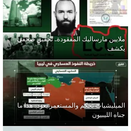
ملايين مارساليك المفقودة.. تحقيق صحفي
يكشف
الميليشيات تحكم والمستعمر يعود.. هذا ما
جناه الليبيون