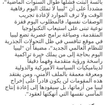
بائسة أثبتت فشلها طوال السنوات الماضية
“
،
مشدداً على أن
“
ليبيا لا تملك اليوم رفاهية
الوقت ولا ترف الموارد لإعادة تجريب
الوصفات نفسها، فالمطلوب اليوم قفزة
نوعية تبنى على استيعاب التكنولوجيا
المتقدمة، وصياغة برامج عصرية تضع ليبيا
في موقع تنافسي في ظل التحولات الجذرية
للنظام العالمي الجديد
“
، مضيفاً أن
“
ليبيا
اليوم بحاجة إلى من يملك خبرة تراكمية
راسخة ورؤية متقدمة وفهماً دقيقاً
لديناميكيات السياسة الأميركية والدولية
ومعرفة معمقة بالملف الأمني، ومن يفتقد
هذه المقومات لن يكون قادراً على إخراج
ليبيا من أزماتها، بل سيقودها إلى إعادة إنتاج
المآسي نفسها التي أنهكتها لعقود
“.