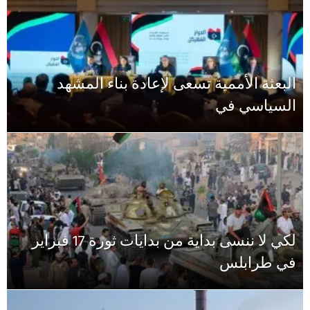
البعثة الأممية تسعى لإعادة بناء المشهد
السياسي في
لكي لا ننسى بداية من بدايات ثورة 17 فبراير
في طرابلس