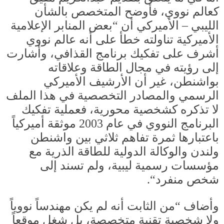
كعالم نووي، فأوضح المتخصص بالشأن
الليبي
–
الأميركي أن
“
بعض المنابر الإعلامية
الأميركية تناولته خطأ على أنه عالم نووي
أشرف على تفكيك برنامج القذافي، وأشارت
إلى رؤيته في مجال الطاقة وعلاقاته
بواشنطن، غير أن الأرشيف الأميركي
الرسمي والمصادر التخصصية في هذا الملف
لا تذكره كشخصية محورية، فعملية تفكيك
البرنامج النووي في عام
2003
موثقة أميركياً
باعتبارها ثمرة تفاهم ثلاثي بين واشنطن
ولندن والوكالة الدولية للطاقة الذرية مع
مؤسسات رسمية ليبية، ولم تسند إلى
شخص منفرد
“.
وأضاف
“
من الثابت أنه لم يكن مهندساً نووياً
ولا شخصية تقنية متخصصة، بل شغل موقعاً