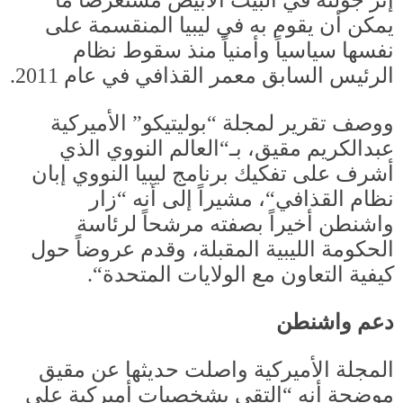
إثر جولته في البيت الأبيض مستعرضاً ما
يمكن أن يقوم به في ليبيا المنقسمة على
نفسها سياسياً وأمنياً منذ سقوط نظام
الرئيس السابق معمر القذافي في عام
2011.
ووصف تقرير لمجلة
“
بوليتيكو
”
الأميركية
عبدالكريم مقيق، بـ
“
العالم النووي الذي
أشرف على تفكيك برنامج ليبيا النووي إبان
نظام القذافي
“
، مشيراً إلى أنه
“
زار
واشنطن أخيراً بصفته مرشحاً لرئاسة
الحكومة الليبية المقبلة، وقدم عروضاً حول
كيفية التعاون مع الولايات المتحدة
“.
دعم واشنطن
المجلة الأميركية واصلت حديثها عن مقيق
موضحة أنه
“
التقى بشخصيات أميركية على