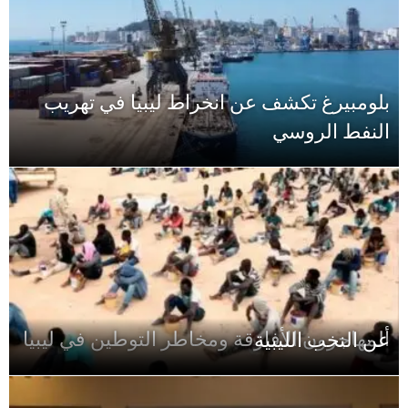
بلومبيرغ تكشف عن انخراط ليبيا في تهريب
النفط الروسي
ألمهاجرون الأفارقة ومخاطر التوطين في ليبيا
عن النخب الليبية