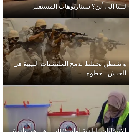
ليبيا إلى أين؟ سيناريوهات المستقبل
واشنطن تخطط لدمج المليشيات الليبية في
الجيش .. خطوة
الانتخابات البلدية لعام 2025 … هل هي بادرة