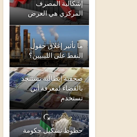
إشكالية المصرف
المركزي هي العرض
ما تأثير إغلاق حقول
النفط على الليبيين؟
صحفية إيطالية تستنجد
بالقضاء لمعرفة أين
تستخدم
حظوظ تشكيل حكومة