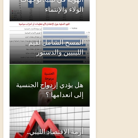
الهوية في ليبيا: توجهات
الولاء والإنتماء
المسح الشامل لقيم
الليبيين والدستور
هل يؤدي إزدواج الجنسية
إلى انعدامها ؟
أزمة الاقتصاد الليبي..