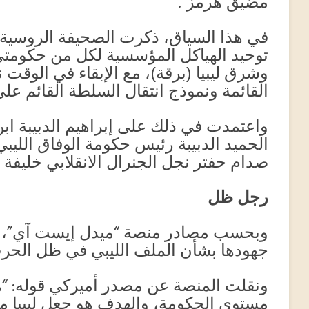
مضيق هرمز”.
في هذا السياق، ذكرت الصحيفة الروسية
توحيد الهياكل المؤسسية لكل من حكومتي
وشرق ليبيا (برقة)، مع الإبقاء في الوقت
القائمة ونموذج انتقال السلطة القائم على 
واعتمدت في ذلك على إبراهيم الدبيبة اب
الحميد الدبيبة رئيس حكومة الوفاق الليبي
صدام حفتر نجل الجنرال الانقلابي خليفة ح
رجل ظل
وبحسب مصادر منصة “ميدل إيست آي”، ف
جهودها بشأن الملف الليبي في ظل الحرب
ونقلت المنصة عن مصدر أميركي قوله: “
مستوى الحكومة، والهدف هو جعل ليبيا مت