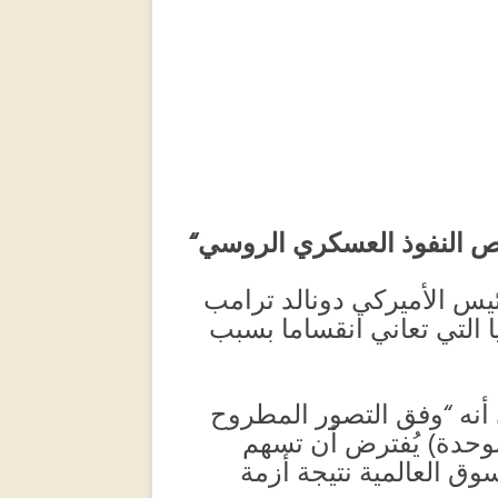
يص النفوذ العسكري الروسي
“
ئيس الأميركي دونالد ترامب
يا التي تعاني انقساما بسبب
 أنه “وفق التصور المطروح
لموحدة) يُفترض أن تسهم
وق العالمية نتيجة أزمة