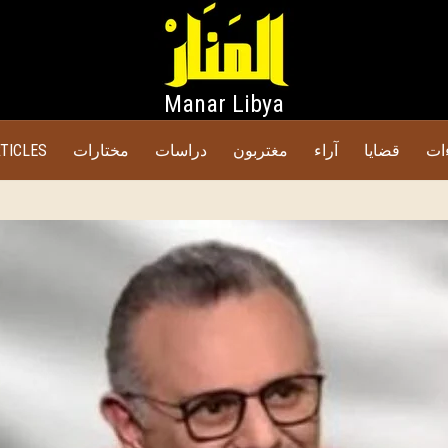
Manar Libya
ات
قضايا
آراء
مغتربون
دراسات
مختارات
TICLES