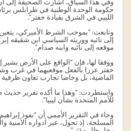
وفي هذا السياق، أشارت الصحيفة إلى أن 
حكومة الوحدة الوطنية في طرابلس برئاس
الليبي في الشرق بقيادة حفتر”.
وتابعت: “بموجب الشرط الأميركي، يتعين 
إلى نائبه ووريثه السياسي ابن شقيقه إبرا
موقعه إلى نائبه وابنه صدام”.
ووفقا لها، فإن “الواقع على الأرض يشير إ
حفتر عززا بالفعل موقعيهما في غرب وشر
الماضية، بل وخاضا تجارب تعاون ظرفية بي
واستطردت: “وهذا ما أكده تقرير حديث صا
للأمم المتحدة بشأن ليبيا”.
وجاء في التقرير الأممي أن “نفوذ إبراهي
المسلحة، إذ تحول، عبر أدواره الأمنية وا
رجل ظل مؤثر”.