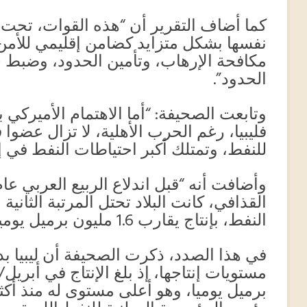
كما أضاف التقرير أن “هذه القوات، تحت 
نفسها بشكل متزايد كضامن إقليمي للأم
مكافحة الإرهاب، وتأمين الحدود، وضبط 
الحدود”.
وتابعت الصحيفة: “أما الاهتمام الأميركي 
فليبيا، رغم الحرب الأهلية، لا تزال عضو
للنفط، وتمتلك أكبر احتياطات النفط في إف
القذافي، كانت البلاد تحتل المرتبة الثان
النفط، بإنتاج يقارب 1.6 مليون برميل يوميا”.
في هذا الصدد، ذكرت الصحيفة أن ليبيا بد
برميل يوميا، وهو أعلى مستوى له منذ 