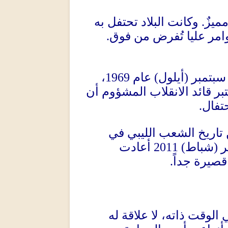
ميزٌ
.
وكانت البلاد تحتفل به
امر عليا تُفرض من فوق
.
 سبتمبر
(
أيلول
)
عام
1969
،
بر قائد الانقلاب المشؤوم أن
حتفال
.
تاريخ الشعب الليبي في
ير
(
شباط
) 2011
أعادت
قصيرة جداً
.
الوقت ذاته، لا علاقة له