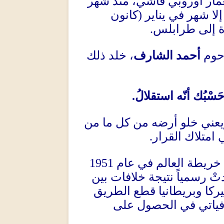
مار أوروبي فاشي، منذ شهر
 إلا شهر في يناير
(
كانون
ة إلى طرابلس
.
رحوم
أحمد الشارف
، خلد ذلك
حَسْبُك أنّه استقلالُ
.
ويعني خلو أرضه من كل ما من
 امتلاك القرار
.
 خريطة العالم في عام
1951
ْ رسمياً نتيجة خلافات بين
ميركا وبريطانيا قطع الطريق
سوفياتي في الحصول على