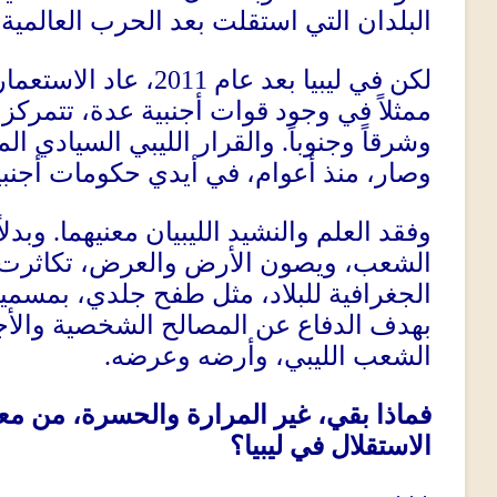
البلدان التي استقلت بعد الحرب العالمية ا
لكن في ليبيا بعد عام
2011
، عاد الاستعمار
ممثلاً في وجود قوات أجنبية عدة، تتمركز 
وشرقاً وجنوباً
.
والقرار الليبي السيادي ال
وصار، منذ أعوام، في أيدي حكومات أجنبي
وفقد العلم والنشيد الليبيان معنيهما
.
وبدل
الشعب، ويصون الأرض والعرض، تكاثرت 
الجغرافية للبلاد، مثل طفح جلدي، بمسمي
بهدف الدفاع عن المصالح الشخصية والأج
الشعب الليبي، وأرضه وعرضه
.
فماذا بقي، غير المرارة والحسرة، من معن
الاستقلال في ليبيا؟