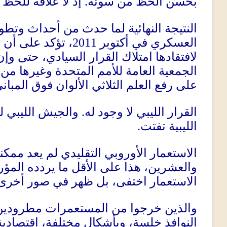
بحُسن الحظّ من سوئه
.
إذ لا علاقة للحظّ 
النتيجة النهائية لما حدث من أحداث وتطو
العسكري في أكتوبر
2011
، تؤكد على أن ل
لافتقادها امتلاك القرار السيادي، حتى 
الجمعية العامة للأمم المتحدة وغيرها م
على رفع العلم الثلاثي الألوان فوق المبا
القرار الليبي لا وجود له
.
والجيش الليبي لم
الليبية تفتت
.
الاستعمار الأوروبي التقليدي لم يعد ممكنا
والعشرين، هذا على الأقل ما يردده المؤ
الاستعمار اختفى، بل ظهر في صور أخرى
والذين خرجوا من المستعمرات مطرودين،
النوافذ خلسة، وبأشكال مختلفة، اقتصادية