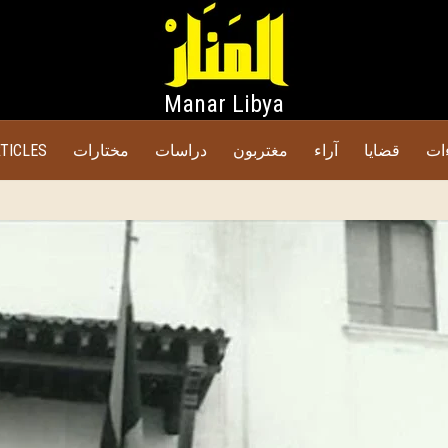
Manar Libya
ات
قضايا
آراء
مغتربون
دراسات
مختارات
TICLES