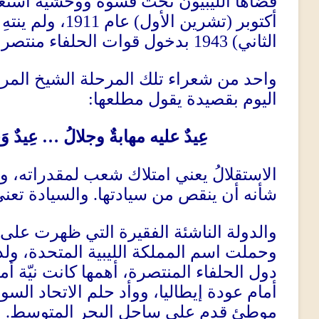
قضاها الليبيون تحت قسوة ووحشية استع
أكتوبر
(
تشرين الأول
)
عام
1911
، ولم ينتهِ
الثاني
) 1943
بدخول قوات الحلفاء منتصر
واحد من شعراء تلك المرحلة الشيخ الم
اليوم بقصيدة يقول مطلعها
:
عِيدٌ عليه مهابةٌ وجلالُ … عِيدٌ وَ
الاستقلالُ يعني امتلاك شعب لمقدراته، 
شأنه أن ينقص من سيادتها
.
والسيادة تعني
والدولة الناشئة الفقيرة التي ظهرت على
وحملت اسم المملكة الليبية المتحدة، ولدت
دول الحلفاء المنتصرة، أهمها كانت نيّة أ
أمام عودة إيطاليا، ووأد حلم الاتحاد ال
موطئ قدم على ساحل البحر المتوسط
.