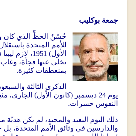
جمعة بوكليب
حُسْنُ الحظِّ الذي كان 
للأمم المتحدة باستقلال 
الأول
) 1951
، لازم ليبيا
تخلى عنها فجأة، وغاب
بمنعطفات كثيرة
.
الذكرى الثالثة والسبعو
يوم
24
ديسمبر
(
كانون الأول
)
الجاري، مثي
النفوس حسرات
.
ذلك اليوم البعيد والمجيد، لم يكن هديّة مج
والدارسين في وثائق الأمم المتحدة، بل 