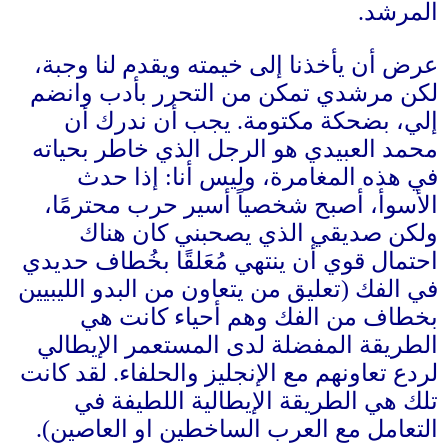
المرشد
.
عرض أن يأخذنا إلى خيمته ويقدم لنا وجبة،
لكن مرشدي تمكن من التحرر بأدب وانضم
إلي، بضحكة مكتومة
.
يجب أن ندرك أن
محمد العبيدي هو الرجل الذي خاطر بحياته
في هذه المغامرة، وليس أنا
:
إذا حدث
الأسوأ، أصبح شخصياً أسير حرب محترمًا،
ولكن صديقي الذي يصحبني كان هناك
احتمال قوي أن ينتهي مُعَلقًا بخُطاف حديدي
في الفك
(
تعليق من يتعاون من البدو الليبيين
بخطاف من الفك وهم أحياء كانت هي
الطريقة المفضلة لدى المستعمر الإيطالي
لردع تعاونهم مع الإنجليز والحلفاء
.
لقد كانت
تلك هي الطريقة الإيطالية اللطيفة في
التعامل مع العرب الساخطين او العاصين
).