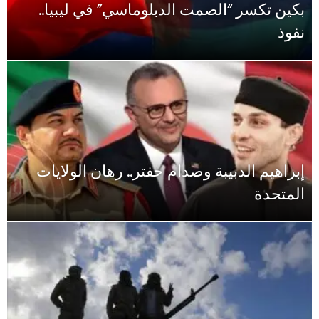
بكين تكسر “الصمت الدبلوماسي” في ليبيا..
نفوذ
إبراهيم الدبيبة وصدام حفتر.. رهان الولايات
المتحدة