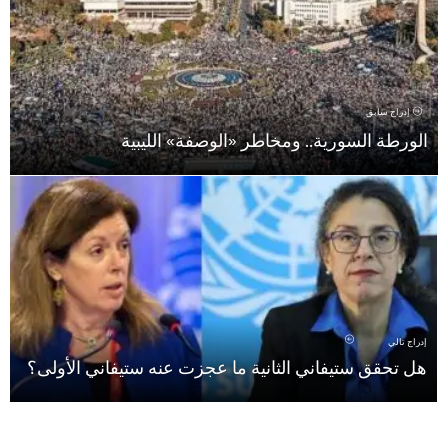
إدراج سابق
الورطة السورية.. ومخاطر «الوصفة» الليبية
إدراج تالي
هل تحقق ستيفاني الثانية ما عجزت عنه ستيفاني الأولى؟