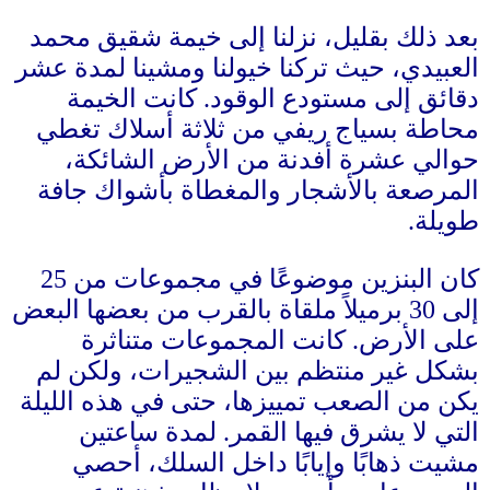
بعد ذلك بقليل، نزلنا إلى خيمة شقيق محمد
العبيدي، حيث تركنا خيولنا ومشينا لمدة عشر
دقائق إلى مستودع الوقود
.
كانت الخيمة
محاطة بسياج ريفي من ثلاثة أسلاك تغطي
حوالي عشرة أفدنة من الأرض الشائكة،
المرصعة بالأشجار والمغطاة بأشواك جافة
طويلة
.
كان البنزين موضوعًا في مجموعات من
25
إلى
30
برميلاً ملقاة بالقرب من بعضها البعض
على الأرض
.
كانت المجموعات متناثرة
بشكل غير منتظم بين الشجيرات، ولكن لم
يكن من الصعب تمييزها، حتى في هذه الليلة
التي لا يشرق فيها القمر
.
لمدة ساعتين
مشيت ذهابًا وإيابًا داخل السلك، أحصي