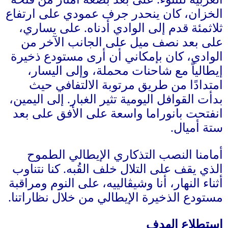
الخزان، كان ينحدر جرف عمودي على ارتفاع
ثلاثمئة قدم إلى الوادي أدناه
.
على يساري،
على بعد نصف ميل على الجانب الآخر من
الوادي، كان بإمكاني أن أرى مستودع ذخيرة
إيطالياً مع شاحنات محملة، وإلى اليسار،
امتدادًا من طريق مرتوبة الالتفافي حيث
بدأت القوافل اليومية تثير الغبار
.
إلى اليمين،
انفتحت بانوراما واسعة على الأفق على بعد
ستة أميال
.
أمامنا النصب التذكاري الإيطالي الطموح
الذي يقف على التلال خلف القُبه
.
كنا نتناوب
أثناء النهار، أنا وشيڤالييه، على النوم ومراقبة
مستودع الذخيرة الإيطالي من خلال نظاراتنا
.
استطلاع الهدف