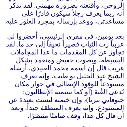
الروحي، وأقنعته بضرورة مهمتي
.
لقد تذكر
أنه ربما يعرف رجلاً سيكون قادرًا على
مساعدتي، ووعد بإرساله بمجرد العثور عليه
.
بعد يومين، في مقري الرئيسي، أحضروا لي
عربياً رث الثياب قصيراً نحيفاً إلى حد ما
.
لقد
تجاوز عن كل المقدمات ما عدا المجاملات
البسيطة، وبصوت خفيض ومتعمد بشكل
غريب قال إن اسمه محمد العبيدي، أرسله
الشيخ عبد الجليل بو طيب، وإنه يعرف
مستودعاً للوقود الإيطالي في جوار مكان
يُدعى القُبة
(
أو كما يسميه الإيطاليون
:
جيوفاني بيرتا
)
، وإن خيمته ليست بعيدة عن
المستودع، وإنه يعرف المنطقة جيداً
.
وبعد
أن قال كل هذا، وقف صامتًا منتظرًا
.