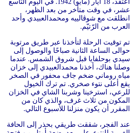
أعتقد،
18
أيار
(
مايو
) 1942.
في اليوم التاسع
عشر، في وقت متأخر من بعد الظهر،
انطلقت مع شوڤالييه ومحمدالعبيدي وأحد
العرب من الرّتيّم
.
تم توقيت الرحلة لتأخذنا عبر طريق مرتوبة
حوالى الساعة الثانية صباحًا والوصول إلى
سيدي بوحلفايا قبل شروق الشمس
.
عندما
وصلنا هناك، أخذنا محمدالعبيدي إلى خزان
مياه روماني ضخم جاف محفور في الصخر
يقع أعلى نتوء صخري
.
تم ترك الخيول
للرعي، استرخينا وشربنا الشاي في الخزان
المكون من ثلاث غرف، والذي كان من
المقرر أن يكون منزلنا للأسبوع التالي
.
عند الفجر، شققت طريقي بحذر إلى الحافة
الغربية للنتوء
.
على بعد بضعة أمتار من فتحة