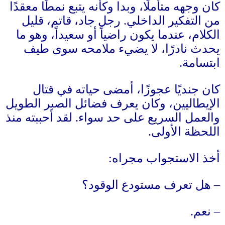
كان وجهه متأملًا، وبدا وكأنه يتبع نمطًا معقدًا
من التفكير الداخلي
.
رجل جاد، قاتم، قليل
الكلام، عندما يكون راضياً أو سعيداً، وهو ما
يحدث نادرًا، لا يضيء ملامحه سوى طيف
ابتسامة
.
كان جنديًا عجوزًا، أمضى حياته في قتال
الإيطاليين، وكان يعرف فضائل الصبر الطويل
والعمل السريع على حد سواء
.
لقد أحببته منذ
اللحظة الأولى
.
أخذ الاستجواب مجراه
:
–
هل تعرف مستودع الوقود؟
–
نعم
.