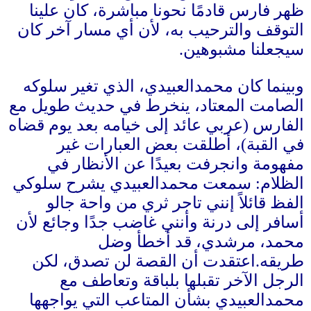
ظهر فارس قادمًا نحونا مباشرة، كان علينا
التوقف والترحيب به، لأن أي مسار آخر كان
سيجعلنا مشبوهين
.
وبينما كان محمدالعبيدي، الذي تغير سلوكه
الصامت المعتاد، ينخرط في حديث طويل مع
الفارس
(
عربي عائد إلى خيامه بعد يوم قضاه
في القبة
)
، أطلقت بعض العبارات غير
مفهومة وانجرفت بعيدًا عن الأنظار في
الظلام
:
سمعت محمدالعبيدي يشرح سلوكي
الفظ قائلاً إنني تاجر ثري من واحة جالو
أسافر إلى درنة وأنني غاضب جدًا وجائع لأن
محمد، مرشدي، قد أخطأ وضل
طريقه
.
اعتقدت أن القصة لن تصدق، لكن
الرجل الآخر تقبلها بلباقة وتعاطف مع
محمدالعبيدي بشأن المتاعب التي يواجهها