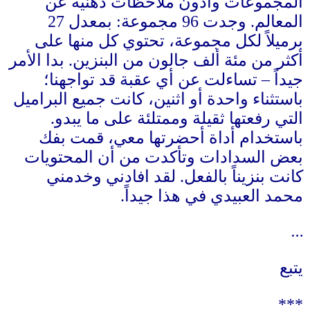
المجموعات وأدون ملاحظات ذهنية عن
المعالم
.
وجدت
96
مجموعة
:
بمعدل
27
برميلاً لكل مجموعة، تحتوي كل منها على
أكثر من مئة ألف جالون من البنزين
.
بدا الأمر
جيداً
–
تساءلت عن أي عقبة قد تواجهنا؛
باستثناء واحدة أو اثنين، كانت جميع البراميل
التي رفعتها ثقيلة وممتلئة على ما يبدو
.
باستخدام أداة أحضرتها معي، قمت بفك
بعض السدادات وتأكدت من أن المحتويات
كانت بنزيناً بالفعل
.
لقد افادني وخدمني
محمد العبيدي في هذا جيداً
.
…
يتبع
***