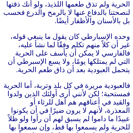
الحرية ولم تذق طعمها اللذيذ، ولو أنك ذقتها
لنصحتنا بالدفاع عنها لا بالرمح والدرع فحسب
بل بالأسنان والأظفار أيضًا
.
وحده الإسبارطي كان يقول ما ينبغي قوله،
غير أن كلاً منهم تكلم وفقًا لما نشأ عليه،
فالفارسي لا يمكن أن يأسف على الحرية
التي لم يمتلكها يومًا، ولا يسع الإسبرطي أن
يتحمل العبودية بعد أن ذاق طعم الحرية
.
فالعبودية مريرة في كل بلد وتربة، أما الحرية
فمستحبة؛ لكن لأنني أرى أولئك الذين ولدوا
والقيد في أعناقهم هم أهل للرثاء أو
المعذرة، لأنهم لا يرون ضيرًا في أن يكونوا
عبيدًا ما داموا لم يسبق لهم أن رأوا ولو ظلاً
للحرية ولم يسمعوا بها قط، وإن سمعوا بها