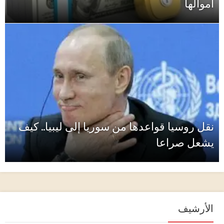
أموالها
نقل روسيا قواعدها من سوريا إلى ليبيا.. كيف
يشعل صراعا
الأرشيف