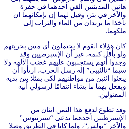
هاتين المدينتين أُلقي أحدهما في حفرة
والآخر في بئر، وقيل لهما إن بإمكانهما أن
يأخذا ما يريدان من الماء والتراب إلى
ملكهما
.
كان هؤلاء القوم لا يحتملون أي مس بحريتهم
ولو بأقل كلمة، غير أن الإسبرطيين وقد
وجدوا أنهم يستجلبون عليهم غضب الآلهة ولا
سيما “تالثيبي” إله رسل الحرب، ارتأوا أن
يبعثوا اثنين من مواطنيهم لكي يمثلا بين يديه
ويفعل بهما ما يشاء انتقامًا لرسولي أبيه
المقتولين
.
وقد تطوع لدفع هذا الثمن اثنان من
الإسبرطيين أحدهما يدعى “سبرثيوس”
والآخر “بولس”، ولما كانا في الطريق وصلا