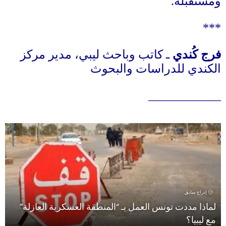
ومستقبله
.
***
فرج كُندي
ـ
كاتب وباحث ليبي، مدير مركز
الكندي للدراسات والبحوث
____________
إدراج سابق
لماذا مددت تونس العمل بـ “المنطقة العسكرية العازلة”
مع ليبيا؟