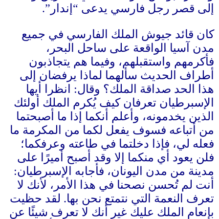
إلى قصر رجل فارسي يدعى “إندار”
.
كان قائد جيوش الملك الفارسي في جميع
مدن آسيا الواقعة على ساحل البحر،
فأكرمهم واستقبلهم، وفيما هم يتجاذبون
أطراف الحديث سألهما لماذا يرفضان إلى
هذا الحد صداقة الملك؟ وقال
:
انظرا أيها
الإسبرطيان تعرفان كيف يُكرم الملك أولئك
الذين يخدمونه، وأعلم أنكما إذا ما أصبحتما
من أتباعه فسوف يفعل لكما من المكرمة ما
فعله لي، فإذا دخلتما في طاعته وعرفكما؛
فلن يعود أي منكما إلا وقد أصبح أميرًا على
مدينة من مدن اليونان، فأجابه الإسبرطيان
:
أنت لم تُحسن نصحنا في هذا الأمر، لأنك لا
تعرف النعمة التي نتمتع نحن بها
.
لقد حظيت
بإنعام الملك عليك غير أنك لا تعرف شيئًا عن