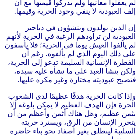
لم يعقلوا معانيها ولم يدركوا قيمتها مع أن
إلف العبودية لا ينفي وجود الحرية وقيمها
.
إن الذين يولدون وينشؤون في دياجير
العبودية لن تراودهم الرغبة في الحرية لأنهم
لم يألفوا العيش يوما في الحرية؛ فلا يأسفون
على ذلك اليوم الذي لم يألفوه
.
رغم أن
الفطرة الإنسانية السليمة تدعو إلى الحرية،
ولكن ينشأ العبد على ما نشأه عليه سيده،
فتصبح عبوديته مختارة وغير مكره عليها
.
وإذا كانت الحرية هدفًا عظيمًا لدى الشعوب
الحرة فإن الهدف العظيم لا يمكن بلوغه إلا
بثمن عظيم، وهل هناك أثمن وأعظم من أن
يتحرر الإنسان من الرق، ويسترد حريته
السليبة لينطلق بغير أصفاد نحو بناء حاضره