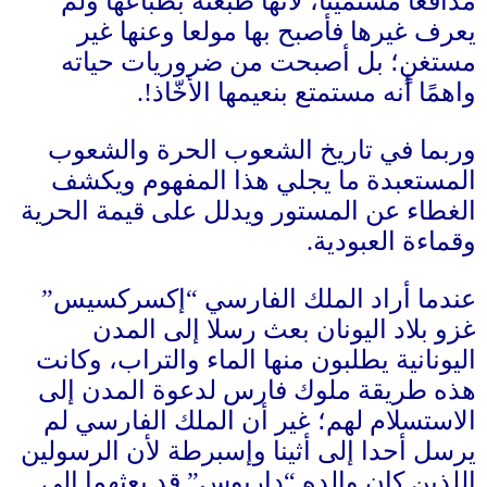
مدافعا مستميتا، لأنها طبعته بطباعها ولم
يعرف غيرها فأصبح بها مولعا وعنها غير
مستغنٍ؛ بل أصبحت من ضروريات حياته
واهمًا أنه مستمتع بنعيمها الأخّاذ
!.
وربما في تاريخ الشعوب الحرة والشعوب
المستعبدة ما يجلي هذا المفهوم ويكشف
الغطاء عن المستور ويدلل على قيمة الحرية
وقماءة العبودية
.
عندما أراد الملك الفارسي “إكسركسيس”
غزو بلاد اليونان بعث رسلا إلى المدن
اليونانية يطلبون منها الماء والتراب، وكانت
هذه طريقة ملوك فارس لدعوة المدن إلى
الاستسلام لهم؛ غير أن الملك الفارسي لم
يرسل أحدا إلى أثينا وإسبرطة لأن الرسولين
اللذين كان والده “داريوس” قد بعثهما إلى