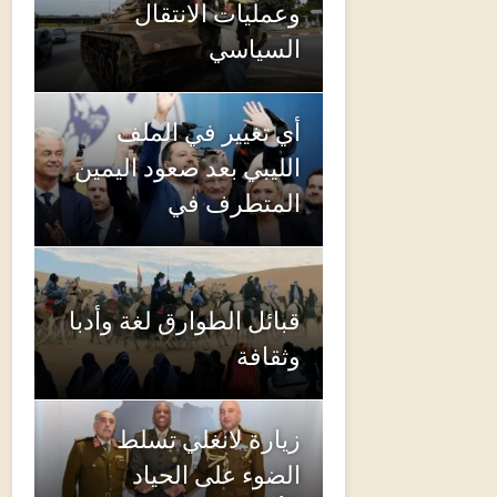
وعمليات الانتقال
السياسي
أي تغيير في الملف
الليبي بعد صعود اليمين
المتطرف في
قبائل الطوارق لغة وأدبا
وثقافة
زيارة لانغلي تسلط
الضوء على الحياد