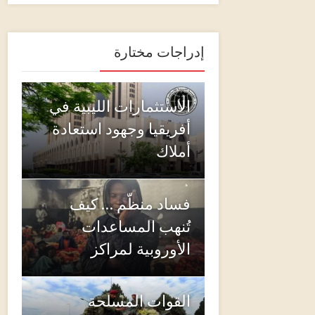
إدراجات مختارة
الاستثمارات الليبية في
أفريقيا وجهود استعادة
أملاك
فساد منظّم … كيف
تُنهب المساعدات
الأوروبية لمراكز
القوات المسلحة