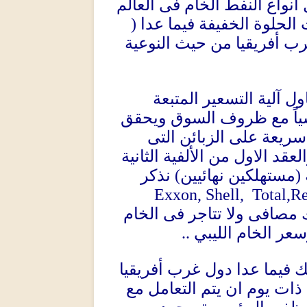
نواع النفط الخام فى العالم
(
الحلوة الخفيفة فيما عدا
ب أفريقيا من حيث النوعية
 آلية التسعير المتبعة
اشياً مع ظروف السوق ويحقق
سريعة على الزبائن التى
قد الاول من الألفية الثانية
نذكر
)
مستهلكين نهائيين
(
Exxon, Shell,
Total,Re
مصافى ولا تتاجر فى الخام
..
عر الخام الليبي
ك فيما عدا دول غرب أفريقيا
ذات يوم ان يتم التعامل مع