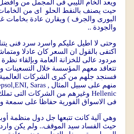
ويعد الخام الليبي فى المجمل من وأفضل أ
حيت يصنف
بالنفط الحلو
اى من الخامات 
ويقارن عادة بخامات غر
)
البورى والجرف
..
والجودة
وحتى لا اطيل عليكم واسرد سرد فنى يتناول
اكتفى بالقول ان السعر كان عادلا ومتم
مردود عالى للخزانة العامة وبإلقاء نظرة 
تتعاقد معهم المؤسسة خلال التسعينات والع
فسنجد جلهم من كبرى الشركات العالمية
psol,ENI, Saras ,
منهم على سبيل المثال
وغيرهم من الشركات التى تملك 
Hellenic
فى الاسواق الفورية حفاظا على سمعة وس
وهي آلية كانت تتبعها جل دول منظمة أوب
ولم يكن وارد 
..
حيث الفساد سيد الموقف