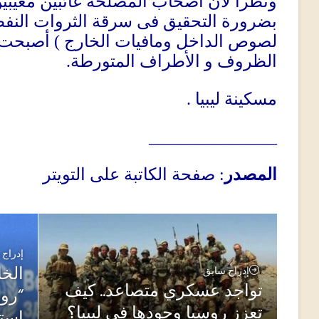
ونظرا لان اصحاب المصلحة غائبين مغيبين
بضرورة التحقيق فى سرقة الثروات النفط
أصبحت 
)
لصوص الداخل ومافيات الخارج
.
الظروف و الأطراف المتورطة
.
مسكينة ليبيا
_______________
صفحة الكاتبة على التويتر
:
المصدر
إدراج 
ال”:
إدراج سابق
تواجد عسكري متصاعد.. كيف
روسي
تعزز روسيا وجودها في ليبيا؟