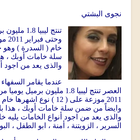
نجوى البشتي
مليون بر
1.8
تنتج ليبيا
مو
2011
وحتى فبراير
وهو خ
)
السدرة
(
خام
سلة خامات أوبك ، هذ
والذى يعد من اجود …
عندما يقامر السفهاء ب
مليون برميل يوميا من
1.8
العصر تنتج ليبيا
نوع اشهرها خام
( 12 )
موزعة على
2011
وايضاً من ضمن سلة خامات أوبك ، هذا با
والذى يعد من اجود أنواع الخامات يليه خ ،
السرير ، الزويتنة ، أمنة ، ابو الطفل ، ا.