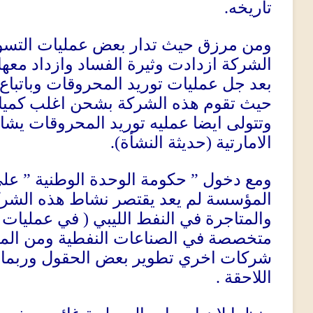
.
تاريخه
ومن مرزق حيث تدار بعض عمليات التسويق
الشركة ازدادت وثيرة الفساد وازداد معها 
بعد جل عمليات توريد المحروقات وباتباع 
حيث تقوم هذه الشركة بشحن اغلب كميات ا
وتتولى ايضا عمليه توريد المحروقات يش
).
حديثة النشأة
(
الامارتية
علي
”
حكومة الوحدة الوطنية
”
ومع دخول
المؤسسة لم يعد يقتصر نشاط هذه الشرك
في عمليات 
(
والمتاجرة في النفط الليبي
متخصصة في الصناعات النفطية ومن المقت
شركات اخري تطوير بعض الحقول وربما 
.
اللاحقة