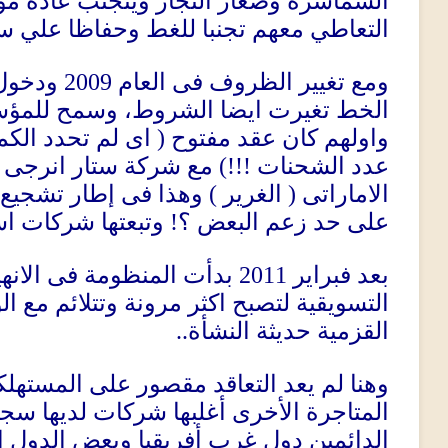
السماسرة وصغار التجار ويتجنب عادة 
التعاطي معهم تجنبا للغط وحفاظا علي 
ودخول 
2009
ومع تغيير الظروف فى العام
الخط تغيرت ايضا الشروط، وسمح للمؤس
اى لم تحدد الك
(
واولهم كان عقد مفتوح
مع شركة ستار انرجى ال
!!!)
عدد الشحنات
وهذا فى إطار تشجيع 
)
الغرير
(
الاماراتى
وتبعتها شركات اس
!
على حد زعم البعض ؟
بدأت المنظومة فى الانهي
2011
بعد فبراير
التسويقية لتصبح اكثر مرونة وتتلائم مع 
..
القزمية حديثة النشأة
وهنا لم يعد التعاقد مقصور على المستهل
المتاجرة الأخرى
أغلبها شركات لديها سجل
الدائمين دول غرب أفريقيا وبعض الدول ،