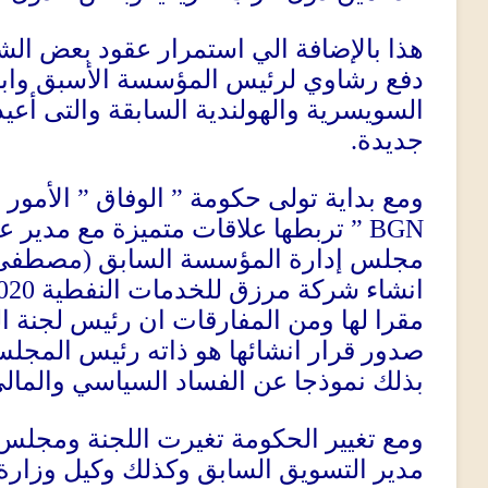
هذا بالإضافة الي استمرار عقود بعض ال
دفع رشاوي لرئيس المؤسسة الأسبق وابن
السويسرية والهولندية السابقة والتى أعيد 
.
جديدة
الأمور 
”
الوفاق
”
ومع بداية تولى حكومة
تربطها علاقات متميزة مع مدير 
BGN ”
مصطفى ص
(
مجلس إدارة المؤسسة السابق
020
انشاء شركة مرزق للخدمات النفطية
مقرا لها ومن المفارقات ان رئيس لجنة 
صدور قرار انشائها هو ذاته رئيس المجل
بذلك نموذجا عن الفساد السياسي والمال
ومع تغيير الحكومة تغيرت اللجنة ومجلس 
مدير التسويق السابق وكذلك وكيل وزارة 