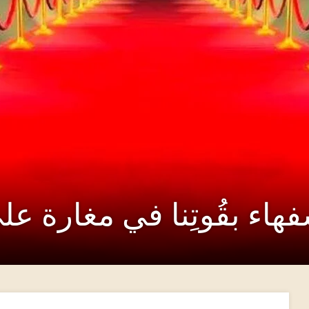
هاء بقُوتِنا في مغارة عل