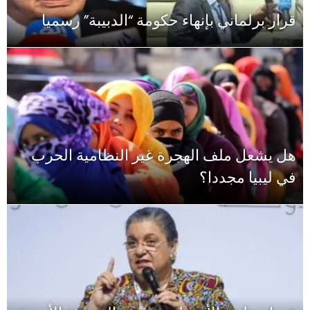
قرار برلماني بإنهاء حكومة “الدبيبة” رسميا
هل يشعل ملف الهجرة غير النظامية الحرب
في ليبيا مجددا؟