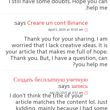
I still have some doubts. Hope you ca
help me
says:
Creare un cont Binance
April 5, 2025 at 10:50 am
Thank you for your sharing. I a
worried that I lack creative ideas. It i
your article that makes me full of hope
Thank you. But, I have a question, ca
you help me
Создать бесплатную учетную
says:
запись
July 14, 2025 at 4:52 am
I don’t think the title of your
article matches the content lol. Jus
kidding, mainly because I had som