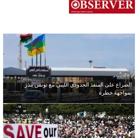
إدراج سابق
الصراع على المنفذ الحدودي الليبي مع تونس ينذر
بمواجهة خطرة