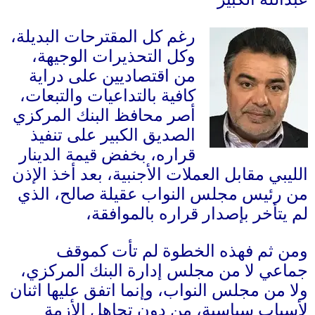
رغم كل المقترحات البديلة،
وكل التحذيرات الوجيهة،
من اقتصاديين على دراية
كافية بالتداعيات والتبعات،
أصر محافظ البنك المركزي
الصديق الكبير على تنفيذ
قراره، بخفض قيمة الدينار
لليبي مقابل العملات الأجنبية، بعد أخذ الإذن
ن رئيس مجلس النواب عقيلة صالح، الذي
م يتأخر بإصدار قراره بالموافقة،
من ثم فهذه الخطوة لم تأت كموقف
ماعي لا من مجلس إدارة البنك المركزي،
لا من مجلس النواب، وإنما اتفق عليها اثنان
أسباب سياسية، من دون تجاهل الأزمة