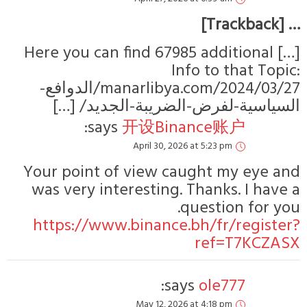
… [Trackbac
[…] Here you can find 67985 additional
Info to that Topic
manarlibya.com/2024/03/27/الدوافع-
لسياسية-لفرض-الضريبة-الجديد/ […]
says:
开设Binance账户
April 30, 2026 at 5:23 pm
Your point of view caught my eye an
was very interesting. Thanks. I have 
question for you
https://www.binance.bh/fr/register
ref=T7KCZAS
says:
ole777
May 12, 2026 at 4:18 pm