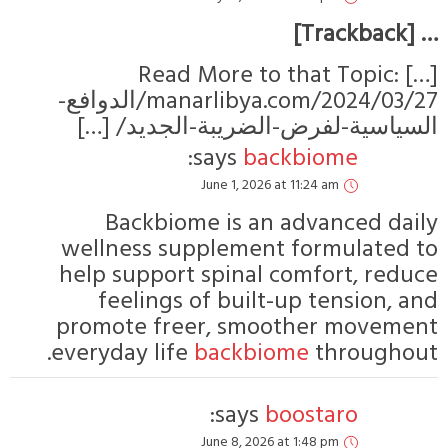
… [Trackbac
[…] Read More to that Topic:
manarlibya.com/2024/03/27/الدوافع-
لسياسية-لفرض-الضريبة-الجديد/ […]
says:
backbiome
June 1, 2026 at 11:24 am
Backbiome is an advanced dail
wellness supplement formulated t
help support spinal comfort, reduc
feelings of built-up tension, an
promote freer, smoother movemen
everyday life.
backbiome
throughou
says:
boostaro
June 8, 2026 at 1:48 pm