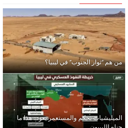
من هم “ثوار الجنوب” في ليبيا؟
الميليشيات تحكم والمستعمر يعود.. هذا ما
جناه الليبيون