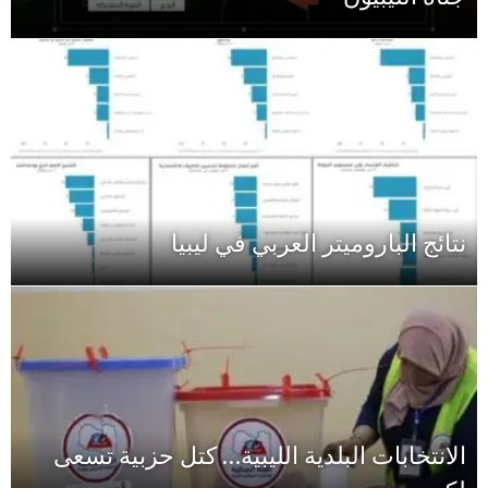
نتائج الباروميتر العربي في ليبيا
الانتخابات البلدية الليبية… كتل حزبية تسعى