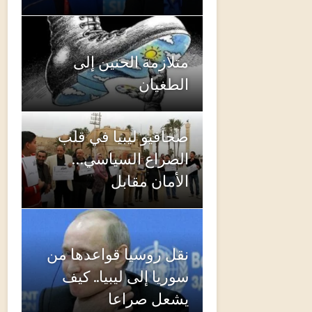
متلازمة الحنين إلى
الطغيان
صحافيو ليبيا في قلب
الصراع السياسي…
الأمان مقابل
نقل روسيا قواعدها من
سوريا إلى ليبيا.. كيف
يشعل صراعا