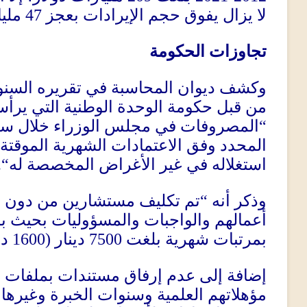
مليا
47
لا يزال يفوق حجم الإيرادات بعجز
تجاوزات الحكومة
وكشف ديوان المحاسبة في تقريره السنوي
من قبل حكومة الوحدة الوطنية التي يرأسه
المصروفات في مجلس الوزراء خلال س
“
المحدد وفق الاعتمادات الشهرية الموقت
“.
استغلاله في غير الأغراض المخصصة له
تم تكليف مستشارين من دون إ
“
وذكر أنه
أعمالهم والواجبات والمسؤوليات بحيث 
دو
(1600
دينار
7500
بمرتبات شهرية بلغت
إضافة إلى عدم إرفاق مستندات بملفات 
مؤهلاتهم العلمية وسنوات الخبرة وغيره