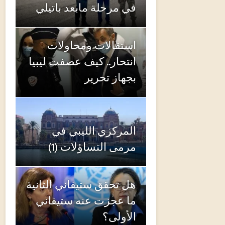
في مرحلة مابعد باتيلي
استقالات ومحاولات
انتحار.. كيف عصفت ليبيا
بجهاز تحرير
المركزي الليبي في
مرمى التساؤلات (1)
هل تحقق ستيفاني الثانية
ما عجزت عنه ستيفاني
الأولى؟