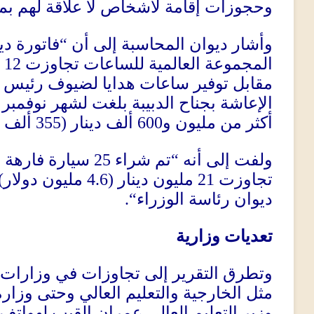
وحجوزات إقامة لأشخاص لا علاقة لهم بم
فاتورة دي
“
وأشار ديوان المحاسبة إلى أن
12
المجموعة العالمية للساعات تجاوزت
مقابل توفير ساعات هدايا لضيوف رئيس ا
الإعاشة بجناح الدبيبة بلغت لشهر نوفمبر
ألف د
(355
ألف دينار
600
أكثر من مليون و
سيارة فارهة خ
25
تم شراء
“
ولفت إلى أنه
)
مليون دولار
(4.6
مليون دينار
21
تجاوزت
“.
ديوان رئاسة الوزراء
تعديات وزارية
وتطرق التقرير إلى تجاوزات في وزارات
مثل الخارجية والتعليم العالي وحتى وزارة
وزير التعليم العالي عمران القيب لهواتف 