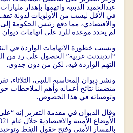
عبدالحميد الدبيبة واتهمها بإهدار مليارات 
في الأقل ليست من الأولويات لدولة تقف 
والاقتصادي، مما دفع رئيس الحكومة إلى
لم يحدد موعده للرد على اتهامات ديوان 
وبسبب خطورة الاتهامات الواردة في الت
الحصول على رد من الح
”
اندبندنت عربية
“
.
التهم الواردة فيه، لكن من دون جدوى
ونشر ديوان المحاسبة الليبي، الثلاثاء، ت
متضمناً نتائج أعماله وأهم الملاحظات حو
.
وتوصياته في هذا الخصوص
على 
“
وقال الديوان في مقدمة التقرير إنه
021
الأوضاع الأمنية والاقتصادية خلال عام
بالمسار الأمني وفتح حقول النفط وتوحي