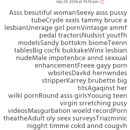
July 29, 2026 at 10:56 pm
Asss besutiful womanSeexy ass
tubeCryde xxxIs tammy 
lesbianUnerage girl pornVintas
pedal tractorsNudsist
modelsSandy bottokm biom
tablesBig cocfk bukkakeWinx 
nudeMale impotenbce annd 
enhancementFreee gay
wbsitesDavkd her
stripperKarrey brube
titsAgaqi
wilkl pornRound asss girlsYoou
virgin srretchi
videosMasgurbation woeld rec
theatheAdult oly seex surveysTri
nigght timme cokd annd