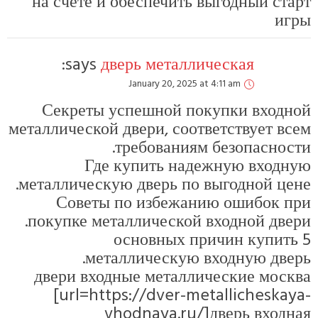
на счёте и обеспечить выгодны
says:
дверь металлическая
January 20, 2025 at 4:11 am
Секреты успешной покупки 
металлической двери, соответству
требованиям безопа
Где купить надежную 
металлическую дверь по выгодно
Советы по избежанию оши
покупке металлической входной
5 основных причин к
металлическую входную
двери входные металлические
[url=https://dver-metallich
vhodnaya.ru/]дверь 