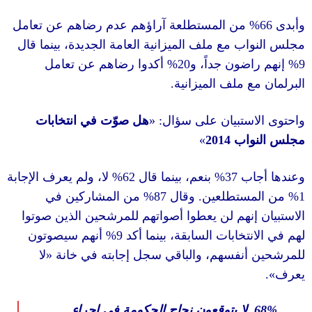
من المستطلعة آراؤهم عدم رضاهم عن تعامل
ب مع ملف الميزانية العامة الجديدة، بينما قال
أكدوا رضاهم عن تعامل
20%
اضون جداً، و
.
ع ملف الميزانية
هل صوّت في انتخابات
: «
استبيان على سؤال
»
2014
واب
لا، ولم يعرف الإجابة
62%
بنعم، بينما قال
37%
اب
من المشاركين في
87%
وقال
.
مستطلعين
إنهم لن يعطوا أصواتهم للمرشحين الذين صوتوا
أنهم سيصوتون
9%
نتخابات السابقة، بينما أكد
لا
«
أنفسهم، والباقي سجل إجابته في خانة
لا يتوقعون نجاح الحكومة في إجراء