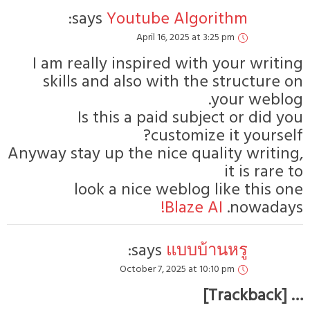
says:
Youtube Algorithm
April 16, 2025 at 3:25 pm
I am really inspired with your 
skills and also with the stru
your 
Is this a paid subject or
customize it y
Anyway stay up the nice quality w
it i
look a nice weblog like t
!
Blaze AI
no
says:
แบบบ้านหรู
October 7, 2025 at 10:10 pm