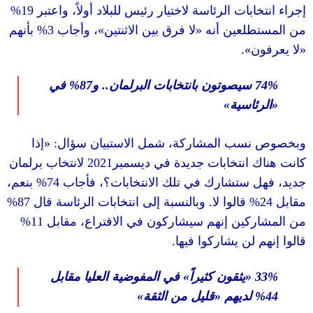
19%
بات الرئاسة لاختيار رئيس للبلاد أولاً، واعتبر
بأنهم
3%
، وأجاب
»
لا فرق بين الاثنتين
«
لعين أنه
».
في
87%
و
..
سيصوتون بانتخابات البرلمان
»
اسية
إذا
: «
سب المشاركة، شمل الاستبيان سؤال
لانتخاب برلمان
2021
 انتخابات جديدة في ديسمبر
بنعم،
74%
 ستشارك في تلك الانتخابات؟، فأجاب
87%
وبالنسبة إلى انتخابات الرئاسة قال
.
قالوا لا
11%
كين إنهم سيشاركون في الاقتراع، مقابل
.
لن يشاركوا فيها
في المفوضية العليا مقابل
»
يثقون كثيراً
«
»
قليل من الثقة
«
لديهم