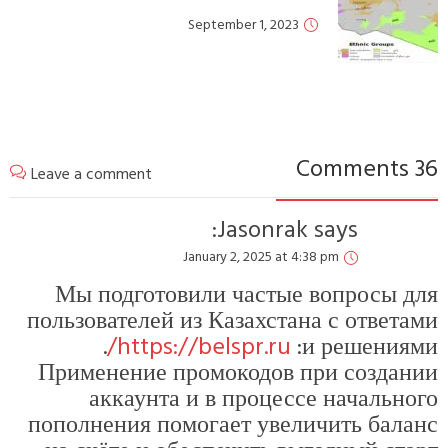
September 1, 2023
Leave a comment
Jasonrak
says:
January 2, 2025 at 4:38 pm
Мы подготовили частые вопр
пользователей из Казахстана с о
.
https://belspr.ru/
и реш
Применение промокодов при с
аккаунта и в процессе нач
пополнения помогает увеличить