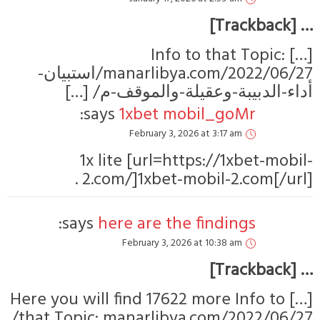
[…] Info to that T
manarlibya.com/2022/06/27/استبيان-
ء-الدبيبة-وعقيلة-والموقف-م
says:
1xbet mobil_goMr
February 3, 2026 at 3:17 am
1x lite [url=https://1xbe
2.com/]1xbet-mobil-2.com
says:
here are the findings
February 3, 2026 at 10:38 am
[…] Here you will find 17622 more Inf
that Topic: manarlibya.com/2022/06/27/