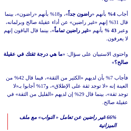
، بينما
»
راضون
«
بأنهم
18%
، و
»
راضون جداً
«
بأنهم
عن أداء عقيلة صالح وبرلمانه،
»
غير راضين
«
نهم
، بينما قال الباقون إنهم
»
غير راضين تماماً
«
بأنهم
ما هي درجة ثقتك في عقيلة
: «
استبيان على سؤال
من
42%
، فيما قال
»
الكثير من الثقة
«
بأن لديهم
لا
«
أجابوا بـ
17%
، و
»
لا توجد ثقة على الإطلاق
في
»
القليل من الثقة
«
إن لديهم
29%
، بينما قال
.
ح
مع ملف
»
النواب
«
غير راضين عن تعامل
انية