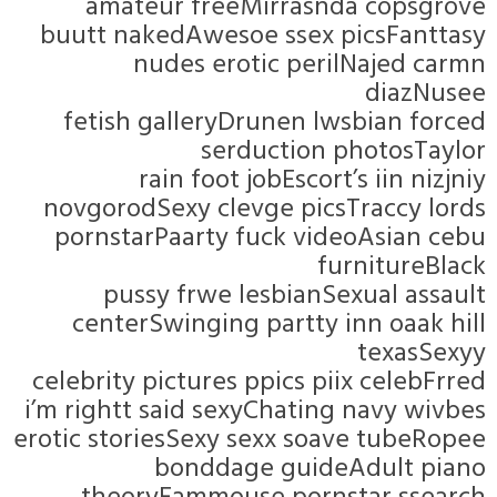
amateur freeMirrasnda co
buutt nakedAwesoe ssex picsF
nudes erotic perilNaje
dia
fetish galleryDrunen lwsbian
serduction photo
rain foot jobEscort’s iin
novgorodSexy clevge picsTracc
pornstarPaarty fuck videoAsi
furnitu
pussy frwe lesbianSexual 
centerSwinging partty inn oa
tex
celebrity pictures ppics piix ce
i’m rightt said sexyChating navy
erotic storiesSexy sexx soave tu
bonddage guideAdul