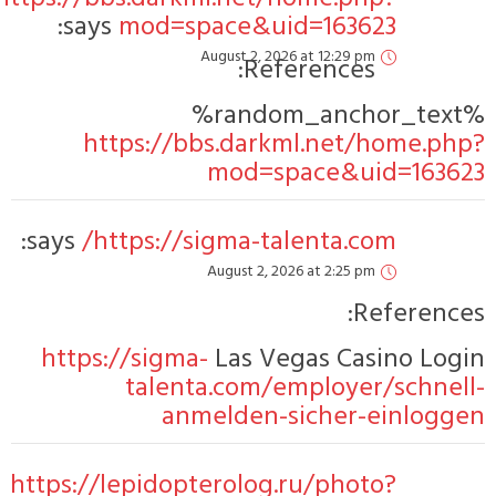
says:
mod=space&uid=163623
August 2, 2026 at 12:29 pm
References:
https://bbs.darkml.net/ho
mod=space&uid=
says:
https://sigma-talenta.com/
August 2, 2026 at 2:25 pm
Refe
https://sigma-
Las Vegas Casin
talenta.com/employer/s
anmelden-sicher-ei
https://lepidopterolog.ru/photo?