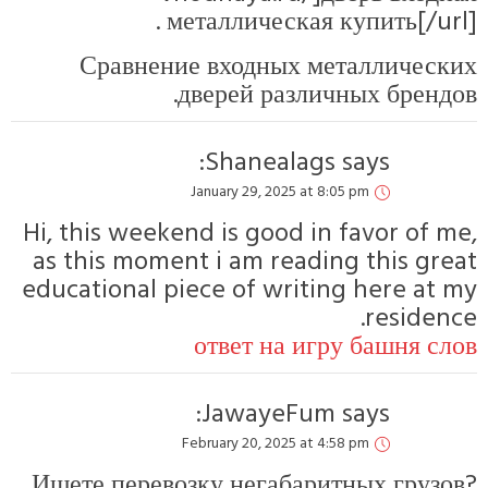
металлическая купить
Сравнение входных металл
дверей различных б
Shanealags
says:
January 29, 2025 at 8:05 pm
Hi, this weekend is good in favor
as this moment i am reading thi
educational piece of writing her
res
ответ на игру баш
JawayeFum
says:
February 20, 2025 at 4:58 pm
Ищете перевозку негабаритных 