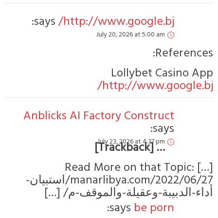
says:
http://www.google.bj/
July 20, 2026 at 5:00 am
Refe
Lollybet Cas
http://www.goo
Anblicks AI Factory Construct
says:
July 23, 2026 at 4:37 pm
… [Trackback]
[…] Read More on that To
manarlibya.com/2022/06/27/استبيان-
ء-الدبيبة-وعقيلة-والموقف-م
says:
be porn