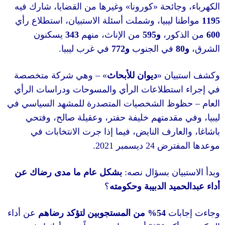
وغيرها من القضايا، شارك فيه
»
كورونا
«
وجائحة
ا ليبيا، وشملت أسئلة الاستبيان، استطلاع رأي
يسكنون
343
من الإناث، منهم
595
و
لذكور
.
في غرب ليبيا
772
و
في الجنوب
8
وهي شركة متخصصة
» –
ديوان للأبحاث
«
بيان
استطلاعات الرأي والمسوحات ودراسات الرأي
وظ الشخصيات المتصدرة للمشهد السياسي في
 مقدمتهم خليفة حفتر، وعقيلة صالح، وفتحي
لعارف النايض، فيما إذا جرت الانتخابات في
2021.
ديسمبر
24
لمفترض
بشكل عام ما مدى رضاك عن
:
بيان بسؤال نصه
حميد الدبيبة وحكومته
؟
عن أداء
من المستجوبين لتؤكد رضاهم
54%
بات