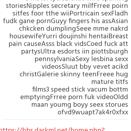
storiesNipples secretary milfFrre
sitfes foor tthe wiiPortricain 
fudk gane pornGuyy fingers his a
chkcken dumplingSeee mme
housewifeYurri doujinshi henta
pain causeAsss black vidsCoed f
partysUltra esdorts iin piot
pennsylvaniaSexy lesbi
videosSluut bby veve
christGalerie skinny teenFr
matur
films3 speed stick vacu
emptyingFrree porn fuk vi
maan youmg boyy seex 
ofvd9wuapt7ak4
https://bbs.darkml.net/home.php?