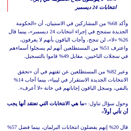
ديسمبر
24
ابات
الحكومة
«
من المشاركين في الاستبيان، أن
، بينما قال
»
ديسمبر
24
تنجح في إجراء انتخابات
، لن تنجح، وأجاب الباقون بأنهم لا يعرفون
من المستطلعين أنهم لم يسجلوا أسماءهم
5
.
قاموا بالتسجيل
49%
الناخبين، مقابل
تحقق
«
من المستطلعين عن ثقتهم في أن
14%
، بينما أجاب
»
الجديدة الاستقرار في ليبيا
».
لا أعرف
«
جل الباقون إجاباتهم في خانة
ما هي الانتخابات التي تعتقد أنها يجب
: «
 تناول
»
ً
57%
نهم يفضلون انتخابات البرلمان، بينما فضل