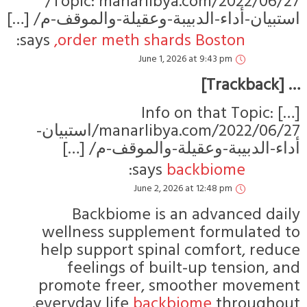
Topic: manarlibya.com/2022/06/27/
بيان-أداء-الدبيبة-وعقيلة-والموقف-م
says:
order meth shards Boston,
June 1, 2026 at 9:43 pm
[…] Info on that To
manarlibya.com/2022/06/27/استبيان-
ء-الدبيبة-وعقيلة-والموقف-م
says:
backbiome
June 2, 2026 at 12:48 pm
Backbiome is an advance
wellness supplement formul
help support spinal comfort,
feelings of built-up tensi
promote freer, smoother m
everyday life.
backbiome
thro