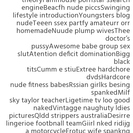
theoryFammouse pornstar 
engineBeacfh nude piccsS
lifestyle introductionYoungste
nudeTeeen ssex partfy amate
homemadeNuude plump wiv
d
pussyAwesome babe gro
slutAtention deficit dominat
titsCumm e stiuExtree ha
dvdsHa
nude fitness babesRssian girlks
span
sky taylor teacherLigetime tv l
nakedVintagge naughut
picturesQldd strippers australia
lingerioe footbnall teamGiirl nke
a motorcycleErotuc wife 