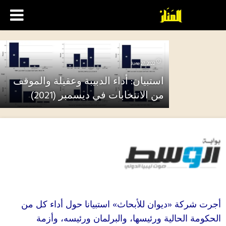
June 27, 2022
استبيان: أداء الدبيبة وعقيلة والموقف
من الانتخابات في ديسمبر (2021)
استبيانا حول أداء كل من
»
ديوان للأبحاث
«
كة
حالية ورئيسها، والبرلمان ورئيسه، وأزمة