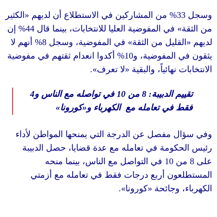
الكثير
«
من المشاركين في الاستطلاع أن لديهم
إن
44%
في المفوضية العليا للانتخابات، بينما قال
أنهم لا
8%
في المفوضية، وسجل
»
ليل من الثقة
أكدوا انعدام ثقتهم في مفوضية
10%
المفوضية، و
».
لا تعرف
«
هائياً، والبقية
4
في تواصله مع الناس و
10
من
: 8
 الدبيبة
»
كورونا
«
في تعامله مع الكهرباء و
مفصل عن الدرجة التي يمنحها المواطن لأداء
ومة في تعامله مع عدة قضايا، حصل الدبيبة
في التواصل مع الناس، بينما منحه
10
ن أربع درجات فقط في تعامله مع أزمتي
».
كورونا
«
وجائحة
______