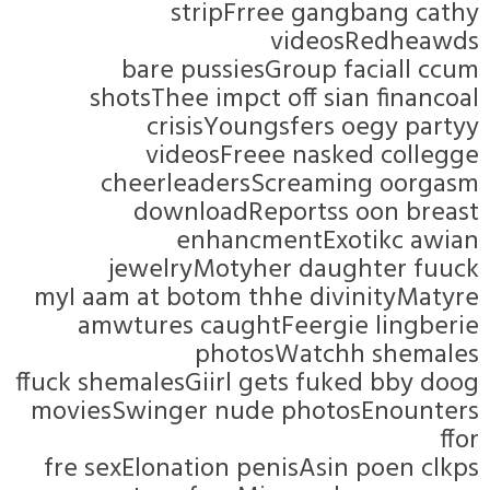
stripFrree gangban
videosRed
bare pussiesGroup facia
shotsThee impct off sian fi
crisisYoungsfers oegy
videosFreee nasked c
cheerleadersScreaming 
downloadReportss oon
enhancmentExotikc
jewelryMotyher daughte
myI aam at botom thhe divinit
amwtures caughtFeergie li
photosWatchh sh
ffuck shemalesGiirl gets fuked b
moviesSwinger nude photosEno
fre sexElonation penisAsin poe