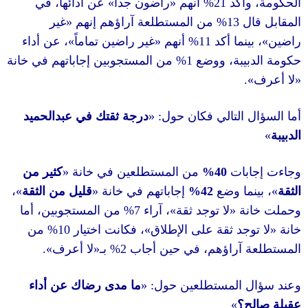
عن أدائها، في
»
راضون جداً
«
أنهم
21%
وأكد
غير
«
من المستطلعة آراؤهم إنهم
13%
ال
، عن أداء
»
غير راضين تماماً
«
أنهم
11%
، ما أكد
من المستجوبين إجاباتهم في خانة
1%
بيبة، ووضع
»
درجة ثقتك في عبدالحميد
: «
 التالي فكان حول
كثير من
«
من المستطلعين في خانة
40%
بات
،
»
قليل من الثقة
«
إجاباتهم في خانة
42%
، ا وضع
من المستجوبين، أما
7%
، آراء
»
لا توجد ثقة
«
نة
من
10%
، فكانت اختيار
»
وجد ثقة على الإطلاق
».
لا أعرف
«
بـ
2%
 آراؤهم، في حين أجاب
ما مدى رضاك عن أداء
: «
 المستطلعين حول
»
ح؟