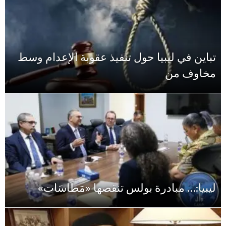
تباين في ليبيا حول تنفيذ عقوبة الإعدام وسط
مخاوف من
ليبيا:… مبادرة بولس تنقصها «مَطَاسَات»