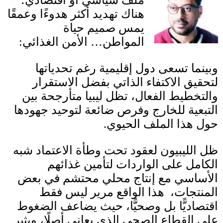
ملف سياسي أو اقتصادي؛
هناك تهديد أكثر هدوءًا وعمقًا
يمس صميم حياة
المواطن
…
الأمن الغذائي
:
وبينما تسعى دول إقليمية رغم تحدياتها
لتحقيق الاكتفاء الذاتي بفضل الاستقرار
والتخطيط الفعال، تظل ليبيا متأرجحة بين
التبعية للخارج وفرص ضائعة لتوحيد جهودها
حول هذا الملف الحيوي
.
ظل الليبيون لعقود تحت وطأة الاعتماد شبه
الكامل على الواردات لتأمين غذائهم
الأساسي مع إنتاج محلي محتشم في بعض
المنتجات، هذا الواقع مرير ليس فقط
اقتصاديًّا بل وصحيًّا، حيث يضاعف الضغوط
على القطاع الصحي الذي يعاني أصلًا، ويثير