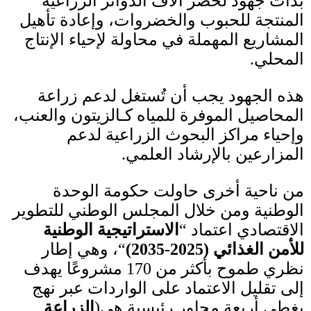
بدأت جهود لحصر آلاف الدوائر الزراعية
المنتجة للحبوب والخضروات، وإعادة تأهيل
المشاريع المهملة في محاولة لإحياء الإنتاج
المحلي
.
هذه الجهود يجب أن تُستغل لدعم زراعة
المحاصيل الموفرة للمياه كـالزيتون والعنب،
وإحياء مراكز البحوث الزراعية لدعم
المزارعين بالإرشاد العلمي
.
من ناحية أخرى حاولت حكومة الوحدة
الوطنية ومن خلال المجلس الوطني للتطوير
الاقتصادي اعتماد
“
الاستراتيجية الوطنية
للأمن الغذائي
(2025-2035)
“
، وهي إطار
نظري طموح بأكثر من
170
مشروعًا يهدف
إلى تقليل الاعتماد على الواردات عبر نهج
يغطي أربعة محاور رئيسية هي
(
الزراعة