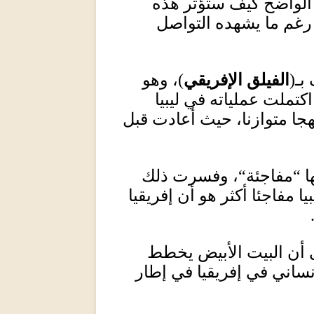
 الواضح كيف ستؤثر هذه
غم ما يشهده التواصل
بـ
(
الفيلق الإفريقي
)
، وهو
كتملت عملياته في ليبيا
جا متوازنا، حيث أعادت قبل
ا
“
مفاجئة
“
، وفسرت ذلك
ا مفاجئا أكثر هو أن إفريقيا
أن البيت الأبيض يخطط
نساني في إفريقيا في إطار