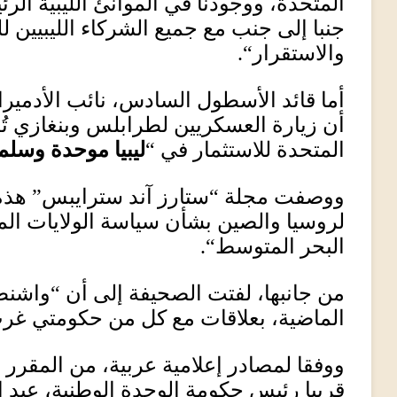
المتحدة، ووجودنا في الموانئ الليبية الرئي
جنبا إلى جنب مع جميع الشركاء الليبيين 
والاستقرار
“.
أما قائد الأسطول السادس، نائب الأدمي
أن زيارة العسكريين لطرابلس وبنغازي تُظ
المتحدة للاستثمار في
“
ليبيا موحدة وسلم
ووصفت مجلة
“
ستارز آند سترايبس
”
هذه 
لروسيا والصين بشأن سياسة الولايات ال
البحر المتوسط
“.
من جانبها، لفتت الصحيفة إلى أن “واشن
الماضية، بعلاقات مع كل من حكومتي غرب
ووفقا لمصادر إعلامية عربية، من المقرر أ
قريبا رئيس حكومة الوحدة الوطنية، عبد ال