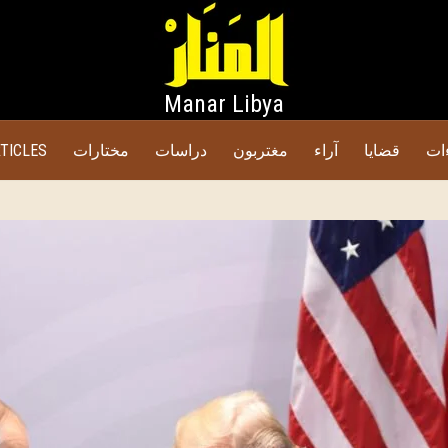
Manar Libya
ات
قضايا
آراء
مغتربون
دراسات
مختارات
TICLES