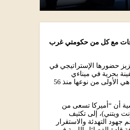
ات مع كل من حكومتي غرب
زيز حضورها الإستراتيجي في
نة بحرية في ميناءي
هي الأولى من نوعها منذ
56
ية أن “أميركا تسعى من
نت ويتني
)
، إلى تكثيف
م جهود التهدئة والاستقرار
ة قادة الفصائل الليبية في