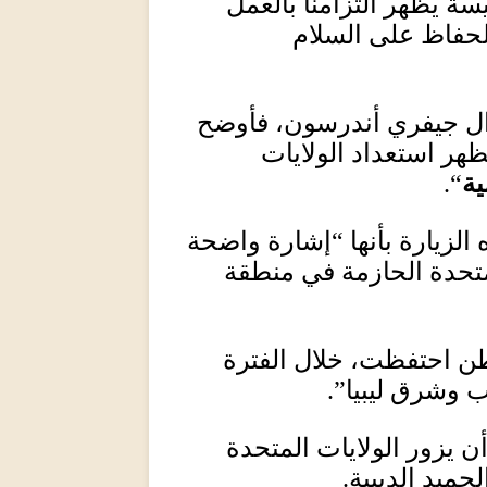
سة يُظهر التزامنا بالعمل
للحفاظ على السلام
رال جيفري أندرسون، فأوضح
هر استعداد الولايات
ية
“.
الزيارة بأنها
“
إشارة واضحة
متحدة الحازمة في منطقة
طن احتفظت، خلال الفترة
 وشرق ليبيا”
.
ن يزور الولايات المتحدة
حميد الدبيبة
.