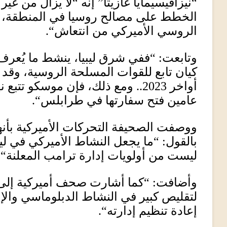
“نيزافيسيمايا غازيتا” إنه
“
لا يزال من غير
الخطط على مصالح روسيا في المنطقة، ر
الروسي الأميركي من انتعاش
“.
وتابعت
: “
ففي شرق ليبيا، ينشط ما يُعرف 
كيان تابع للقوات المسلحة الروسية، وقد ا
أواخر
2023..
ومع ذلك، فإن موسكو تتبع نه
عامين فتح سفارتها في طرابلس
“.
ووصفت الصحيفة التحركات الأميركية بأنه
بالقول
: “
ما يجعل النشاط الأميركي في ليبي
ليست من أولويات إدارة ترامب المعلنة
“.
وأضافت
: “
كما أشارت صحف أميركية إلى 
لتقليص كبير في النشاط الدبلوماسي والإ
إعادة تنظيم إدارته
“.