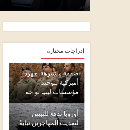
إدراجات مختارة
صفقة مشبوهة: جهود
أميركية لتوحيد
مؤسسات ليبيا تواجه
أوروبا تدفع لليبيين
لتعذيب المهاجرين نيابةً