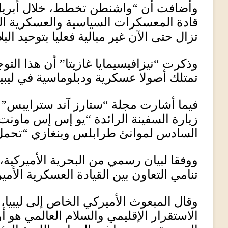
وأضافت أن
“
واشنطن تخطط، خلال أبري
قادة المعسكرات السياسية والعسكرية المتن
تزال حتى الآن غير مبالية فعليا بتوحيد ا
وذكرت
“
نيزافيسيمايا غازيتا
”
أن هذا التو
تمتلك أصولا عسكرية ودبلوماسية في ليبيا
فيما أشارت مجلة
“
ستارز آند سترايبس
”
زيارة السفينة الرائدة
“
يو إس إس ماونت 
السادس لموانئ طرابلس وبنغازي “تحمل ط
ووفقا لبيان رسمي من البحرية الأميركية،
تنامي التعاون بين القيادة العسكرية الأميرك
وقال المبعوث الأميركي الخاص إلى ليبيا، 
الاستقرار الإقليمي والسلام العالمي هو أو