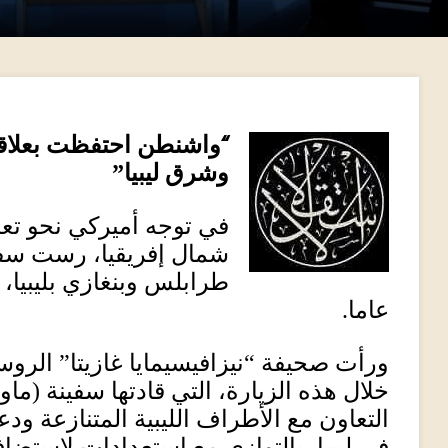
“
واشنطن احتفظت بعلاق
وشرق ليبيا”
في توجه أميركي نحو تع
شمال إفريقيا، رست سفي
طرابلس وبنغازي بليبيا، 
عاما
.
ورأت صحيفة
“
نيزافيسيمايا غازيتا
”
الروس
خلال هذه الزيارة، التي قادتها سفينة
(
ماو
التعاون مع الأطراف الليبية المتنازعة ودع
في ليبيا، بالتوازي مع استعدادات لاستضاف