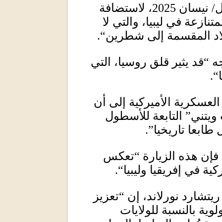
ل
/
نيسان
2025
، لاستضافة
ازعة في ليبيا، والتي لا
لبلاد المقسمة إلى شطرين
“.
جه
“
قد يثير قلق روسيا، التي
“.
العسكرية الأميركية إلى أن
ويتني
”
التابعة للأسطول
ابعا تاريخيا”
.
 فإن هذه الزيارة
“
تعكس
ية في إفريقيا وليبيا
“.
ريتشارد نورلاند، إن
“
تعزيز
لوية بالنسبة للولايات