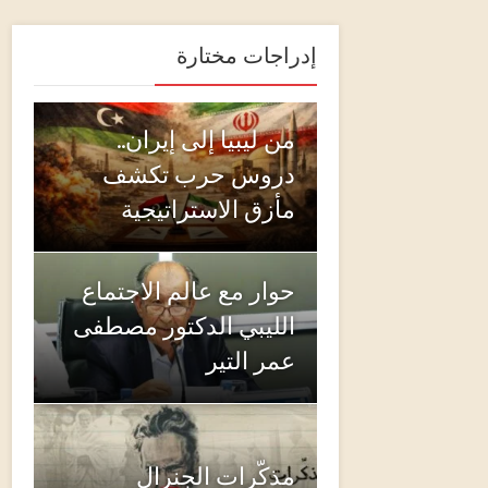
إدراجات مختارة
من ليبيا إلى إيران..
دروس حرب تكشف
مأزق الاستراتيجية
حوار مع عالم الاجتماع
الليبي الدكتور مصطفى
عمر التير
مذكّرات الجنرال