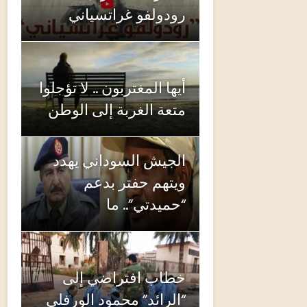
رودولفو غراتسياني
أيها المغتربون .. لا تؤجلوا
متعة الغربة إلى الوطن
الجيش السوداني يهدد
ويتهم حفتر بدعم
“حميدتي”.. ما
خطاب افتراضي إلى
“الرائد” محمود الورفلي