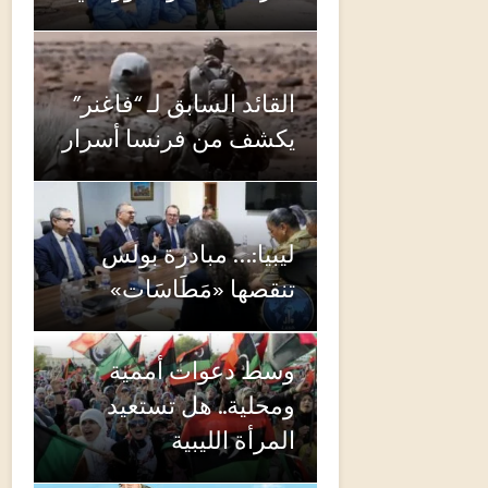
القائد السابق لـ “فاغنر”
يكشف من فرنسا أسرار
ليبيا:… مبادرة بولس
تنقصها «مَطَاسَات»
وسط دعوات أممية
ومحلية.. هل تستعيد
المرأة الليبية