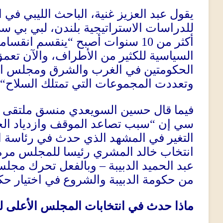
يقول عبد العزيز غنية، الباحث الليبي في 
للدراسات الاستراتيجية بلندن، لبي بي سي
أكثر من
10
سنوات أصبح
“
ينقسم انقساما ع
السياسية للكثير من الأطراف، والآن تعمق
الحكومتين في الغرب والشرق ومجلس ال
وتعددت المجموعات التي تمتلك السلاح
“.
فيما قال حسين السويعدي منسق ملتقى الح
سي إن
“
سبب تصاعد الموقف وازدياد الخ
التغير في المشهد الذي حدث في رئاسة ا
انتخاب خالد المشري رئيسا للمجلس مرة
عبد الحميد الدبيبة
–
وبالفعل تحرك مجلس
من حكومة الدبيبة والشروع في اختيار ح
ماذا حدث في انتخابات المجلس الأعلى لل