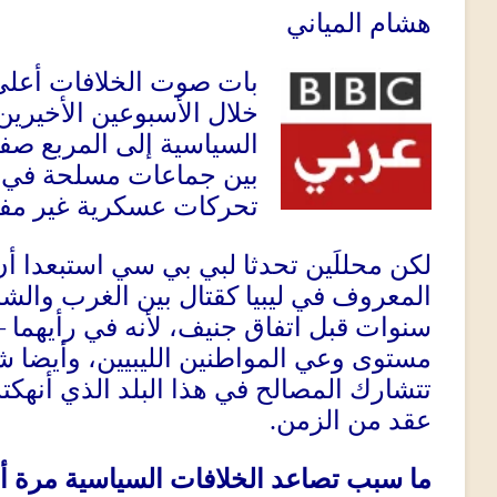
هشام المياني
بات صوت الخلافات أعلى 
خلال الأسبوعين الأخيرين 
السياسية إلى المربع ص
بين جماعات مسلحة في غ
تحركات عسكرية غير مفه
لكن محللَين تحدثا لبي بي سي استبعدا أ
المعروف في ليبيا كقتال بين الغرب والش
سنوات قبل اتفاق جنيف، لأنه في رأيهما
–
مستوى وعي المواطنين الليبيين، وأيضا شك
تتشارك المصالح في هذا البلد الذي أنهكت
عقد من الزمن
.
ما سبب تصاعد الخلافات السياسية مرة 