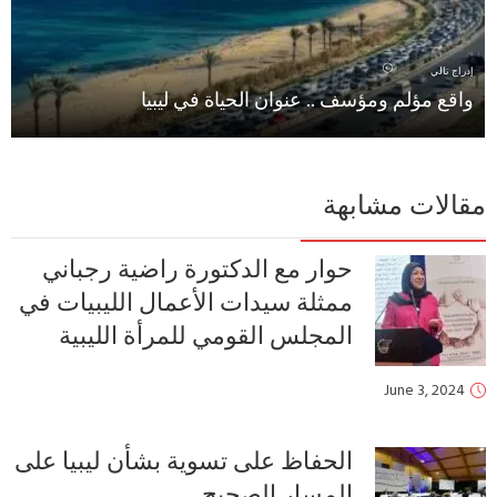
يا
اضية رجباني
ل الليبيات في
أة الليبية
شأن ليبيا على