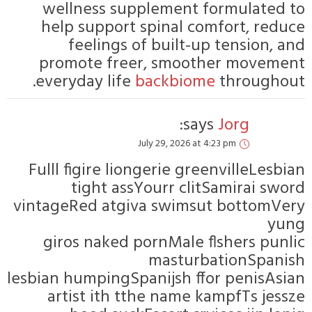
wellnes
help sup
feel
promote
Fulll figi
tigh
vintageRed 
giros na
lesbian hump
artist 