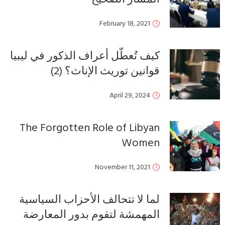
ذكور في ليبيا
 (2
The Forgott
اب السياسية
ر المعارضة