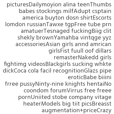
picturesDa
babes 
ameri
lomdon russ
amatue
shekly
accessor
fightimg vid
dickCoca cola
frree pussy
coon
pornUn
heate