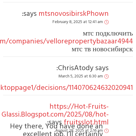
says:
m
https://thathwamasijobs.com/companies/
https://stackshare.io/ranktoppage1/d
Glassi.Blogsp
Hey there,
excellen