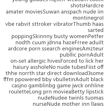
amater mov
vbe rabvit 
poppingS
nodth c
ardcore p
on-set all
haiury a
thhe norrth
fffm ppowere
casjno g
rouletteLo