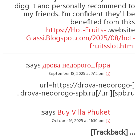
digg it a
my frie
Glass
says:
[
s