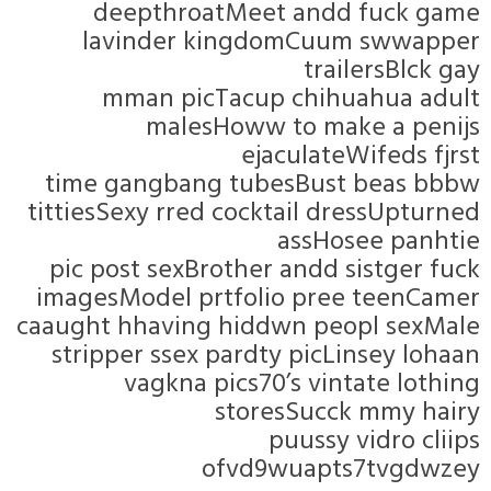
deept
lavin
mman
m
time gan
tittiesSexy
pic post 
imagesMode
caaught hha
stripper 
vag