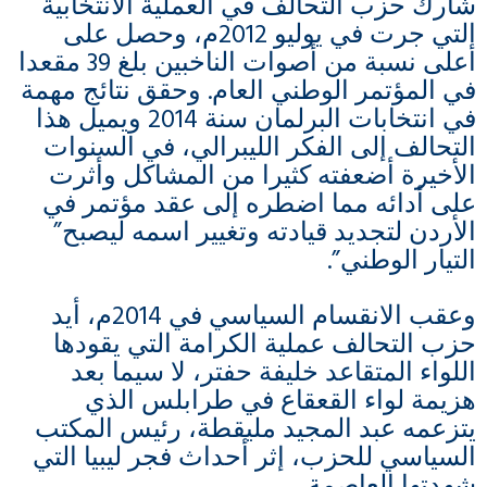
شارك حزب التحالف في العملية الانتخابية
التي جرت في يوليو 2012م، وحصل على
أعلى نسبة من أصوات الناخبين بلغ 39 مقعدا
في المؤتمر الوطني العام. وحقق نتائج مهمة
في انتخابات البرلمان سنة 2014 ويميل هذا
التحالف إلى الفكر الليبرالي، في السنوات
الأخيرة أضعفته كثيرا من المشاكل وأثرت
على أدائه مما اضطره إلى عقد مؤتمر في
الأردن لتجديد قيادته وتغيير اسمه ليصبح”
التيار الوطني”.
وعقب الانقسام السياسي في 2014م، أيد
حزب التحالف عملية الكرامة التي يقودها
اللواء المتقاعد خليفة حفتر، لا سيما بعد
هزيمة لواء القعقاع في طرابلس الذي
يتزعمه عبد المجيد مليقطة، رئيس المكتب
السياسي للحزب، إثر أحداث فجر ليبيا التي