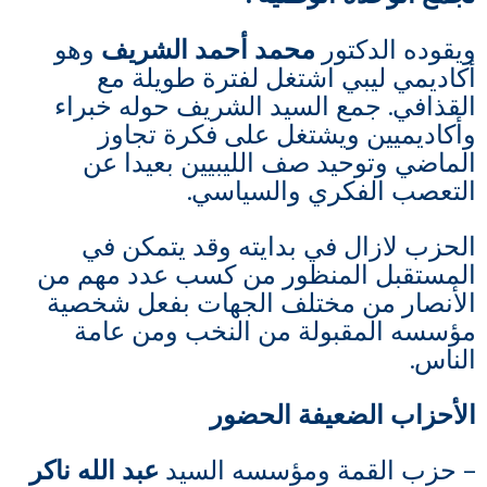
ويقوده الدكتور
محمد أحمد الشريف
وهو
أكاديمي ليبي اشتغل لفترة طويلة مع
القذافي. جمع السيد الشريف حوله خبراء
وأكاديميين ويشتغل على فكرة تجاوز
الماضي وتوحيد صف الليبيين بعيدا عن
التعصب الفكري والسياسي.
الحزب لازال في بدايته وقد يتمكن في
المستقبل المنظور من كسب عدد مهم من
الأنصار من مختلف الجهات بفعل شخصية
مؤسسه المقبولة من النخب ومن عامة
الناس.
الأحزاب الضعيفة الحضور
– حزب القمة ومؤسسه السيد
عبد الله ناكر