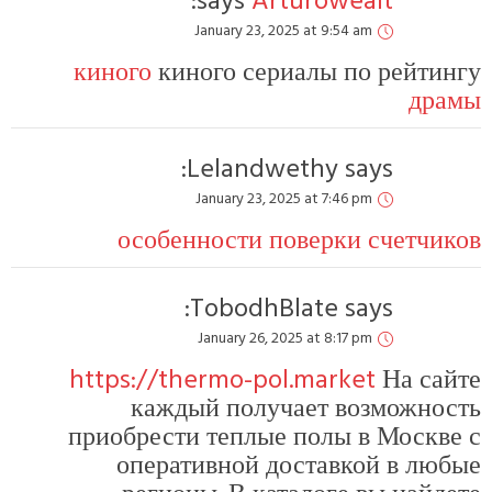
says:
Arturowealt
January 23, 2025 at 9:54 am
киного
киного сериалы по рейтингу
драмы
Lelandwethy
says:
January 23, 2025 at 7:46 pm
особенности поверки счетчиков
TobodhBlate
says:
January 26, 2025 at 8:17 pm
https://thermo-pol.market
На сайте
каждый получает возможность
приобрести теплые полы в Москве с
оперативной доставкой в любые