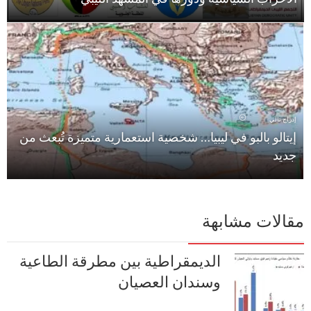
إدراج تالي
إيتالو بالبو في ليبيا… شخصية استعمارية متميزة تُبعث من
جديد
مقالات مشابهة
الديمقراطية بين مطرقة الطاعية
وسندان العصيان