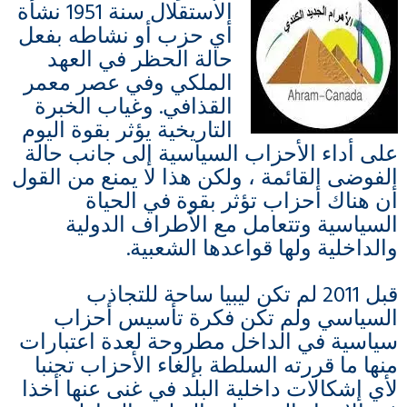
الاستقلال سنة 1951 نشأة
أي حزب أو نشاطه بفعل
حالة الحظر في العهد
الملكي وفي عصر معمر
القذافي. وغياب الخبرة
التاريخية يؤثر بقوة اليوم
على أداء الأحزاب السياسية إلى جانب حالة
الفوضى القائمة ، ولكن هذا لا يمنع من القول
أن هناك أحزاب تؤثر بقوة في الحياة
السياسية وتتعامل مع الأطراف الدولية
والداخلية ولها قواعدها الشعبية.
قبل 2011 لم تكن ليبيا ساحة للتجاذب
السياسي ولم تكن فكرة تأسيس أحزاب
سياسية في الداخل مطروحة لعدة اعتبارات
منها ما قررته السلطة بإلغاء الأحزاب تجنبا
لأي إشكالات داخلية البلد في غنى عنها أخذا