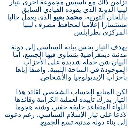
تزامن ذلك مع تأسيس مجموعة أخرى لتيار
ليبيا الدولة الذي يقوده القيادي السابق
باللجان الثورية،
محمد بعيو
الذي يعمل حاليا
مستشارا إعلاميا لمحافظ مصرف ليبيا
المركزي بطرابلس
يهدف التيار بحس بيانه السياسي إلى دولة
مدنية ديمقراطية يتساوى فيها الجميع، اما
البيان شن حملة شديدة على الأحزاب
الموجودة في الساحة الليبية، واصفا إياها
بأحزاب الإيديولوجيا والأشخاص.
لكن المتابع للحساب الشخصي لقائد هذا
التيار يدرك تأييده لعملية الكرامة وقائدها
اللواء المتقاعد خليفة حفتر، وشنه هجوما
لاذعا على تيار الإسلام السياسي، رغم دعوته
إلى بناء دولة مدنية تسع الجميع.