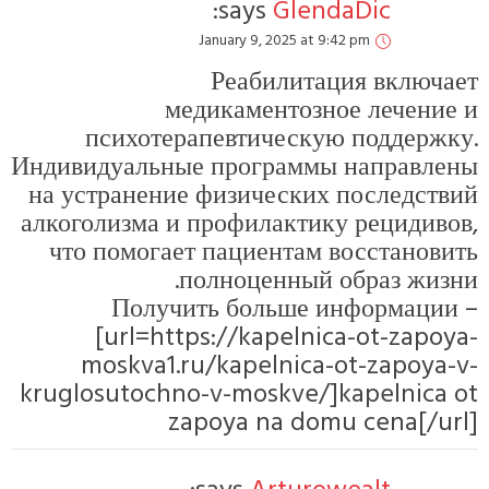
says:
GlendaDic
January 9, 2025 at 9:42 pm
Реабилитация включает
медикаментозное лечение и
психотерапевтическую поддержку.
Индивидуальные программы направлены
на устранение физических последствий
алкоголизма и профилактику рецидивов,
что помогает пациентам восстановить
полноценный образ жизни.
Получить больше информации –
[url=https://kapelnica-ot-zapoya-
moskva1.ru/kapelnica-ot-zapoya-v-
kruglosutochno-v-moskve/]kapelnica ot
zapoya na domu cena[/url]