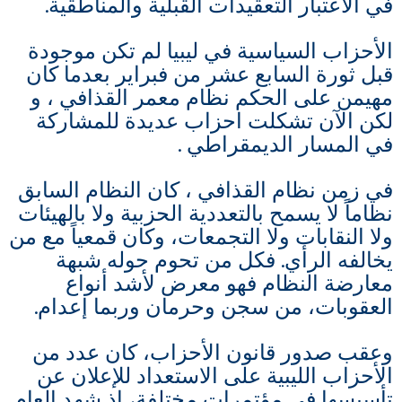
في الاعتبار التعقيدات القبلية والمناطقية.
الأحزاب السياسية في
ليبيا
لم تكن موجودة
قبل ثورة السابع عشر من فبراير بعدما كان
مهيمن على الحكم نظام معمر القذافي ، و
لكن الآن تشكلت احزاب عديدة للمشاركة
في المسار الديمقراطي .
في زمن نظام القذافي ، كان النظام السابق
نظاماً لا يسمح بالتعددية الحزبية ولا بالهيئات
ولا النقابات ولا التجمعات، وكان قمعياً مع من
يخالفه الرأي. فكل من تحوم حوله شبهة
معارضة النظام فهو معرض لأشد أنواع
العقوبات، من سجن وحرمان وربما إعدام.
وعقب صدور قانون الأحزاب، كان عدد من
الأحزاب الليبية على الاستعداد للإعلان عن
تأسيسها في مؤتمرات مختلفة، إذ شهد العام