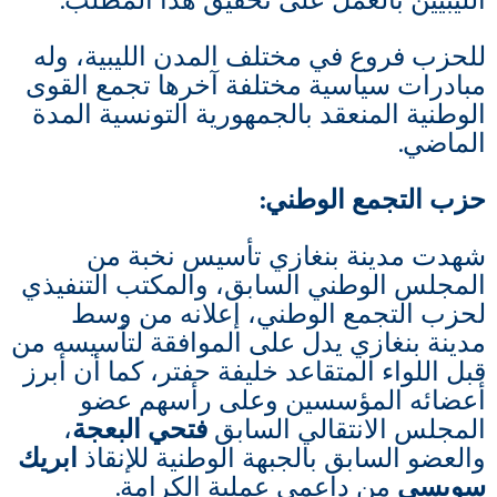
الليبيين بالعمل على تحقيق هذا المطلب.
للحزب فروع في مختلف المدن الليبية، وله
مبادرات سياسية مختلفة آخرها تجمع القوى
الوطنية المنعقد بالجمهورية التونسية المدة
الماضي.
حزب التجمع الوطني
:
شهدت مدينة بنغازي تأسيس نخبة من
المجلس الوطني السابق، والمكتب التنفيذي
لحزب التجمع الوطني، إعلانه من وسط
مدينة بنغازي يدل على الموافقة لتأسيسه من
قبل اللواء المتقاعد خليفة حفتر، كما أن أبرز
أعضائه المؤسسين وعلى رأسهم عضو
المجلس الانتقالي السابق
فتحي البعجة
،
والعضو السابق بالجبهة الوطنية للإنقاذ
ابريك
سويسي
من داعمي عملية الكرامة.