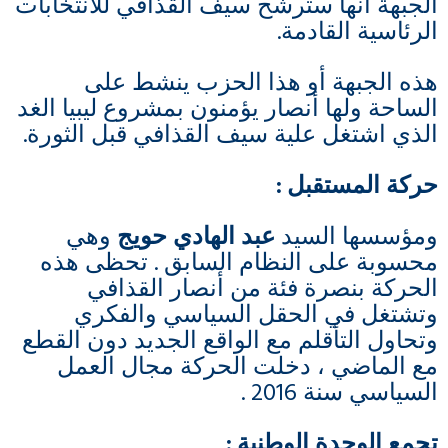
الجبهة أنها سترشح سيف القذافي للانتخابات
الرئاسية القادمة.
هذه الجبهة أو هذا الحزب ينشط على
الساحة ولها أنصار يؤمنون بمشروع ليبيا الغد
الذي اشتغل علية سيف القذافي قبل الثورة.
حركة المستقبل
:
ومؤسسها السيد
عبد الهادي حويج
وهي
محسوبة على النظام السابق . تحظى هذه
الحركة بنصرة فئة من أنصار القذافي
وتشتغل في الحقل السياسي والفكري
وتحاول التأقلم مع الواقع الجديد دون القطع
مع الماضي ، دخلت الحركة مجال العمل
السياسي سنة 2016 .
تجمع الوحدة الوطنية
: