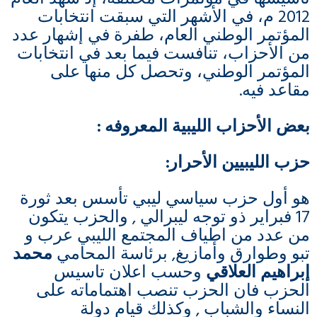
2012 م، في الأشهر التي سبقت انتخابات
المؤتمر الوطني العام، طفرة في إشهار عدد
من الأحزاب، تنافست فيما بعد في انتخابات
المؤتمر الوطني، وتحصل كل منها على
مقاعد فيه.
بعض الأحزاب الليبية المعروفه :
حزب الليبيين الأحرار:
هو أول حزب سياسي ليبي تأسس بعد ثورة
17 فبراير ذو توجه ليبرالي , والحزب يتكون
من عدد من اطياف المجتمع الليبي عرب و
تبو وطوارق وأمازيغ, برئاسة المحامي
محمد
إبراهيم العلاقي
وحسب اعلان تاسيس
الحزب فان الحزب تنصب اهتماماته على
النساء والشباب , وكذلك قيام دولة