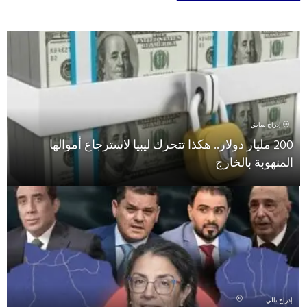
إدراج سابق
200 مليار دولار.. هكذا تتحرك ليبيا لاسترجاع أموالها
المنهوبة بالخارج
إدراج تالي