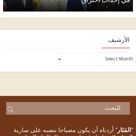
في إحداث اختراق
الأرشيف
لأرشيف
“
المَنَار
” أردناه أن يكون مصباحا ننصبه على سارية