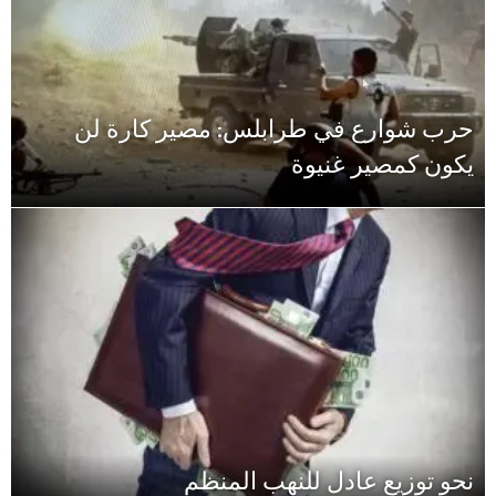
حرب شوارع في طرابلس: مصير كارة لن
يكون كمصير غنيوة
نحو توزيع عادل للنهب المنظم