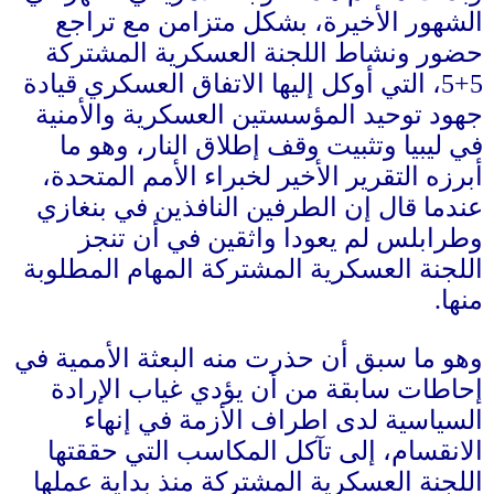
الشهور الأخيرة، بشكل متزامن مع تراجع
حضور ونشاط اللجنة العسكرية المشتركة
5+5
، التي أوكل إليها الاتفاق العسكري قيادة
جهود توحيد المؤسستين العسكرية والأمنية
في ليبيا وتثبيت وقف إطلاق النار، وهو ما
أبرزه التقرير الأخير لخبراء الأمم المتحدة،
عندما قال إن الطرفين النافذين في بنغازي
وطرابلس لم يعودا واثقين في أن تنجز
اللجنة العسكرية المشتركة المهام المطلوبة
منها
.
وهو ما سبق أن حذرت منه البعثة الأممية في
إحاطات سابقة من أن يؤدي غياب الإرادة
السياسية لدى اطراف الأزمة في إنهاء
الانقسام، إلى تآكل المكاسب التي حققتها
اللجنة العسكرية المشتركة منذ بداية عملها