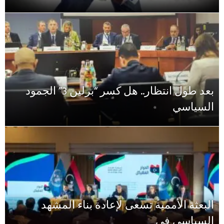
بعد طول انتظار.. هل كسر “برلين 3” الجمود
السياسي
البعثة الأممية تسعى لإعادة بناء المشهد
السياسي في