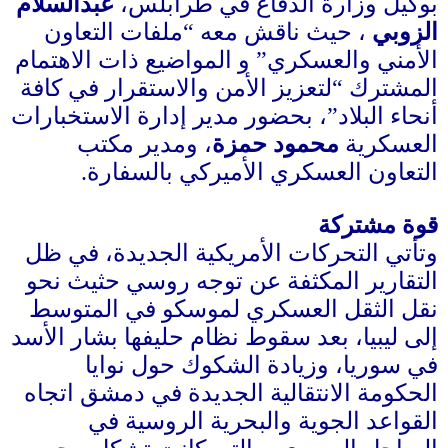
بوكيل وزارة الدفاع في طرابلس،
عبدالسلام
الزوبي
، حيث ناقش معه “ملفات التعاون
الأمني والعسكري” و المواضيع ذات الاهتمام
المشترك “لتعزيز الأمن والاستقرار في كافة
أنحاء البلاد”، بحضور مدير إدارة الاستخبارات
العسكرية
محمود حمزة
، ومدير مكتب
التعاون العسكري الأميركي بالسفارة
.
قوة مشتركة
وتأتي التحركات الأمريكية الجديدة، في ظل
التقارير المكثفة عن توجه روسي حثيث نحو
نقل الثقل العسكري لموسكو في المتوسط
إلى ليبيا، بعد سقوط نظام حليفها بشار الأسد
في سوريا، وزيادة الشكوك حول نوايا
الحكومة الانتقالية الجديدة في دمشق اتجاه
القواعد الجوية والبحرية الروسية في