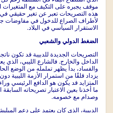
موقف يجبره على التكيف مع المتغيرات ال
هذه التصريحات تعبر عن تغير حقيقي في 
لأطراف الصراع للدخول في مفاوضات جاد
الاستقرار السياسي في البلاد
.
الضغط الدولي والشعبي
التصريحات الجديدة للدبيبة قد تكون نا
الداخل والخارج
.
فالشارع الليبي، الذي يع
والفساد، بدأ يظهر تململه من الوضع الحا
يزداد قلقًا من استمرار الأزمة الليبية دو
المتزايد قد يكون هو الدافع الرئيسي وراء ت
ما أخذنا بعين الاعتبار تصريحاته السابقة 
وصدام مع خصومه
.
الدبيبة، الذي كان يعتمد على دعم الميليش