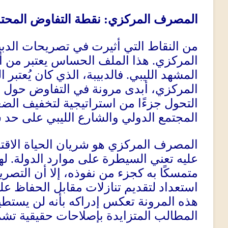
المصرف ال
مركزي
:
نقطة التفاوض المحت
من النقاط التي أثيرت في تصريحات الدبي
المركزي
.
هذا الملف الحساس يعتبر من أك
المشهد الليبي
.
فالدبيبة، الذي كان يُعتب
المركزي، أبدى مرونة في التفاوض حول د
التحول جزءًا من استراتيجية لتخفيف الضغ
المجتمع الدولي والشارع الليبي على حد 
المصرف المركزي هو شريان الحياة الاقتص
عليه تعني السيطرة على موارد الدولة
.
له
متمسكًا به كجزء من نفوذه، إلا أن التصر
استعداد لتقديم تنازلات مقابل الحفاظ 
هذه المرونة تعكس إدراكه بأنه لن يستطي
المطالب المتزايدة بإصلاحات حقيقية تش