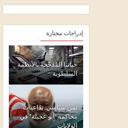
إدراجات مختارة
حياتنا المُفخّخة بالأنظمة
السلطوية
ثمن سياسي: تداعيات
محاكمة “أبو عجيلة” في
الولايات