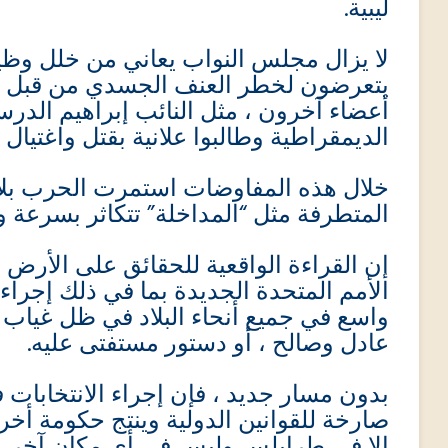
ليبية.
لا يزال مجلس النواب يعاني من خلل وظ
يتعرضون لخطر العنف الجسدي من قبل ال.
أعضاء آخرون ، مثل النائب إبراهيم الدرس
الديمقراطية وطالبوا علانية بقتل واغتيا.
خلال هذه المفاوضات استمرت الحرب بلا 
المتطرفة مثل “المداخلة” تتكاثر بسرعة .
إن القراءة الواقعية للحقائق على الأرض لا
الأمم المتحدة الجديدة بما في ذلك إجراء
واسع في جميع أنحاء البلاد في ظل غياب ا
عادل وصالح ، أو دستور مستفتى عليه.
بدون مسار جديد ، فإن إجراء الانتخابات ف
صارخة للقوانين الدولية وينتج حكومة أخرى