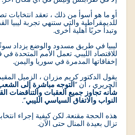
إلا في طرابلس وليس في أي مكان آخر.
أو ما هو أسوأ من ذلك ، تعقد انتخابات ت
للديمقراطية والتي ستنهي تجربة ليبيا الق
وتبدأ حربًا أهلية أخرى.
ليبيا في طريق مسدود والوضع يزداد سوءًا
للاقتصاد الليبي. تعمل الأمم المتحدة في
إخفاقاتها المدمرة في سوريا واليمن.
يقول الدكتور كريم مزران ، الزميل المقي
الحريري ، أن “
التوجه مباشرة إلى الشعب
شأنه تجاوز جميع العقبات والتناقضات ال
“.
النواب والاتفاق السياسي الليبي
هذه الحجة مقنعة. لكن كيفية إجراء انتخابا
تزال بعيدة المنال حتى الآن.