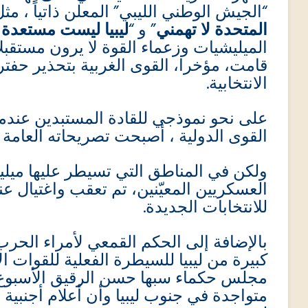
الجيش الوطني الليبي” المعلن ذاتياً ، م “
المتحدة لا تهمني
” و “
ليبيا ليست مستعدة 
الميليشيات وزعماء القوة لا يرون مستقبلاً
قامت، مؤخرا، القوى الغربية بتحذير حفتر
الانتخابية.
على نحو نموذجي للقادة المستبدين عند
القوى الدولية ، أصبحت تصريحاته العامة .
ولكن في المناطق التي تسيطر عليها ميليش
العسكريين المعيّنين، تم تعقب واغتيال ع
للانتخابات الجديدة.
بالإضافة إلى الحكم القمعي لأمراء الحرب
كبيرة من ليبيا للسيطرة الفعلية للقوات ا
مجلس حكماء سبها حسن الرقيق الأسبوع 
متواجدة في جنوب ليبيا وأن أعلام أجنب