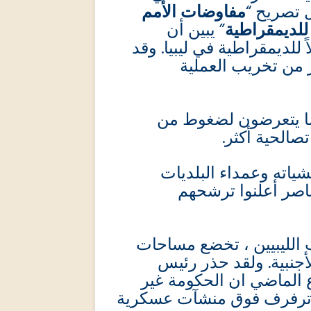
“ثل تصريح
مفاوضات الأمم
للديمقراطية
” يبين أن
 للديمقراطية في ليبيا. وقد
 من تخريب العملية
ما يتعرضون لضغوط من
تصالحية أكثر
ياته وعمداء البلديات
ناصر أعلنوا ترشحهم
 الليبيين ، تخضع مساحات
لأجنبية. ولقد حذر رئيس
الماضي ان الحكومة غير
ية ترفرف فوق منشآت عسكرية