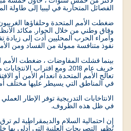
لأكثر من خمس سنوات ، حاول خمسة مبعو
الفصائل المتحاربة في ليبيا إلى طاولة ا.
ضغطت الأمم المتحدة وحلفاؤها الغربيو
وفاق وطني من خلال الحوار. مكائد الأنظمة
وأمراء الحرب المحليين أدت إلى زيادة ت
نفوذ متنافسة ممولة من الفساد ومن الأمو.
بينما فشلت المفاوضات ، ضغطت الأمم ال
خريف عام 2018. ومع اقتراب الان
تعالج الأمم المتحدة انعدام الأمن أو الاف
في المناطق التي يسيطر عليها مختلف أ.
الانتاخابات التدريجية توفر الإطار العمل
في ظل هذه الظروف.
إن احتمالية السلام والديمقراطية لم ترق.
تُظهر التصريحات العلنية التي أدلى بها خ