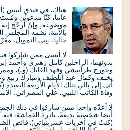
عاما، كنّا مدعوين ومُستض
موضوعه، وإنْ أرجّح إنه 
بالأمة، نظّمه المجلس ال
حاليا، ليبي التمويل، مق).
لا أنسى ممن شاركوا فيه،
بدونهما، الراحلين كامل زهيري وأحمد إب
وجورج طرابيشي وفهد الفانك (و..)، وممن
يخلف وكمال عبد اللطيف ومبارك ربيع و..).
أتى إلى بالي بتلك الأيام الأربعة البعيدة (
وفاة الكاتب الليبي، علي المصراتي، الأسبوع .
لا أعدّه واحدا ممن شاركوا في ذلك الجم
أيضا شخصيةً بديعةً، نادرة القماشة، فيه.
كنتُ في أخريات عشرينياتي). فائض الظرا