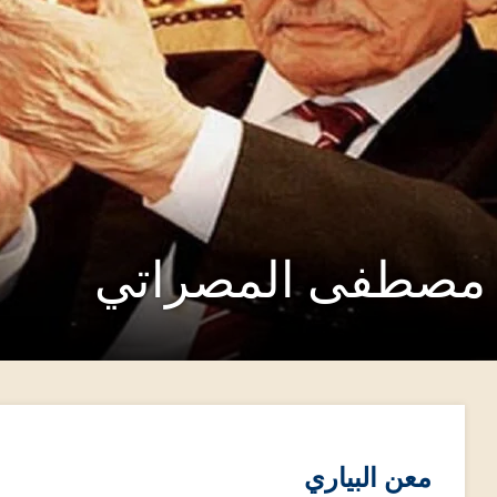
ي مصطفى المصراتي
معن البياري