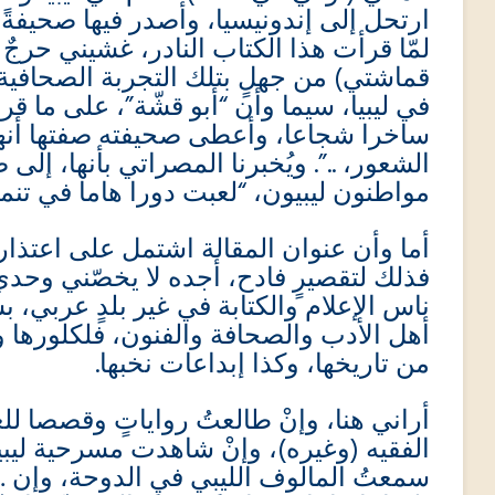
ارتحل إلى إندونيسيا، وأصدر فيها صحيفةً
لمّا قرأت هذا الكتاب النادر، غشيني حرجٌ 
قماشتي) من جهلٍ بتلك التجربة الصحافية ا
في ليبيا، سيما وأن “أبو قشّة”، على ما قرأ
ساخرا شجاعا، وأعطى صحيفته صفتها أنها
الشعور، ..”. ويُخبرنا المصراتي بأنها، إ
مواطنون ليبيون، “لعبت دورا هاما في تن”.
أما وأن عنوان المقالة اشتمل على اعتذ،
فذلك لتقصيرٍ فادح، أجده لا يخصّني وحدي
ناس الإعلام والكتابة في غير بلدٍ عربي، ب
أهل الأدب والصحافة والفنون، فلكلورها و
من تاريخها، وكذا إبداعات نخبها.
أراني هنا، وإنْ طالعتُ رواياتٍ وقصصا لل
الفقيه (وغيره)، وإنْ شاهدت مسرحية ليبية
سمعتُ المالوف الليبي في الدوحة، وإن …،