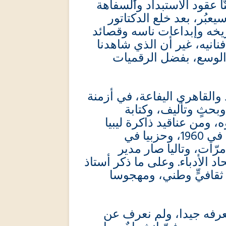
 عنّا عقود الاستبداد والسفاهة
يعبُر، بعد خلع الدكتاتور
تاريخه وإبداعات ناسه وقصائد
انيه، غير أن الذي شاهدنا
ي الوسع، بفضل الرقميات
القاهري اليفاعة، في أزمنة
بحثٍ وتأليف، وكتابة
، ومن عناقيد ذاكرة ليبيا
الثقافية. كان نائبا منتخبا معارضا في بلده، في 1960، وحزبيا في
“ّات، وتاليا صار مدير
اد الأدباء. وعلى ما ذكر أستاذ
قافيٍّ وطني، ومهجوسا
نعرفه جيدا، ولم نعرف عن