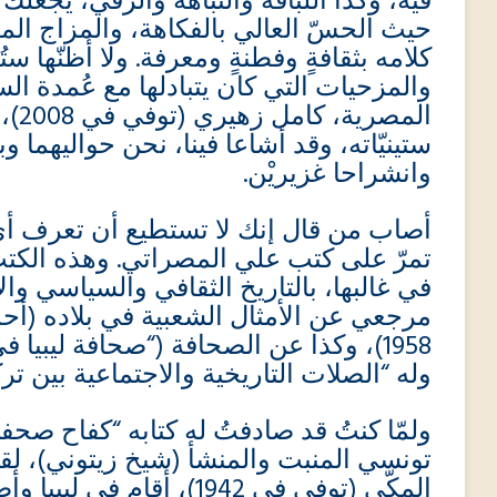
فيه، وكذا اللباقة والنباهة والرّقي، يجعل،
حيث الحسّ العالي بالفكاهة، والمزاج الم
كلامه بثقافةٍ وفطنةٍ ومعرفة. ولا أظنّها س
والمزحيات التي كان يتبادلها مع عُمدة ا
المص
ستينيّاته، وقد أشاعا فينا، نحن حواليهما وب
وانشراحا غزيريْن.
أصاب من قال إنك لا تستطيع أن تعرف أي
تمرّ على كتب علي المصراتي. وهذه الكتب،
في غالبها، بالتاريخ الثقافي والسياسي والا
مرجعي عن الأمثال الشعبية في بلاده (أحد
وله “الصلات التاريخية والاجتماعية بين تركيا ول).
تونسي المنبت والمنشأ (شيخ زيتوني)، لقب
المكّي (توفي في 1942)، أقا