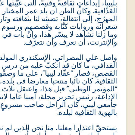
بليبيا، إبداعاتٍ ثقافيةً وفنيةً، التي غيّبتها
القذّافية. وكان الظن أن بلد عمر المختار س
المهرّج، إلى انتقالةٍ، تضيئه لنا بثقافته و
شعرائه وروايات كتّابه وقصصهم ورسوم فن
وما زلنا نشاهد لا ييسّر هذا، وإنْ بات ف
والإنترنت، أن نعرف وأن نتعرّف.
واصل علي المصراتي، الإسكندري المولد و
القذافي، ما كان قد انكبّ عليه من درسٍ و
القصص، فصار “عقّاد ليبيا”، على ما وصفوه
المؤتمر الوطني” قبل هذا، واعتقل ثلاث مر
الإذاعة، رئيس تحرير مجلة، أمينا عاما لاتح
جامعي ليبي، كان الراحل صاحب مشروعٍ ث
بالهوية الثقافية لبلده.
يستحقّ اعتذارا معلنا، منا نحن الذين لم 