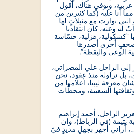
 عربية، وتوفي هناك، أقول
مما أنا عليه (كما كثيرين من
لتي توازت مع مثيلاتٍ لها
تُ له وعنه، كان انتقاديا
 “كشكولية، هزلية، حسّاسة
لى صحفٍ أخرى أصدرها
مية الوعي واليقظة
ار إلى الراحل علي المصراتي
، بل نزاوله منذ عقود، نحن
شأن معرفة ليبيا، أعلامها من
ثقافتها الشعبية، ومحطّات
عزيز الراحل، أحمد إبراهيم
 يتيمة (في الرباط)، وإن
 أراني أجهر بجهلٍ مديدٍ فيّ