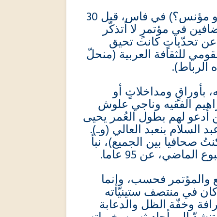
هناك، في فندقٍ أنيس (أو مؤنس؟) في فاس، قبل 30
افين في مؤتمرٍ لا أتذكّر
عن تحدّياتٍ كانت تحيق
قومي للثقافة العربية (منحلّ
رّه الرباط
 بأوراقٍ ومداخلاتٍ أو
راهيم الفقيه وناجي علوش
 أدعو لهم بطول العُمر يحيى
عبد السلام بنعبد العالي (و
كنتُ صحافيا بين الجميع)، نبأ
الماضي، عن 95 عاما
ع والمؤتمر فحسب، وإنما
 كان في منتصف ستينيّاته
(فة وخفّة الظل والدعابة