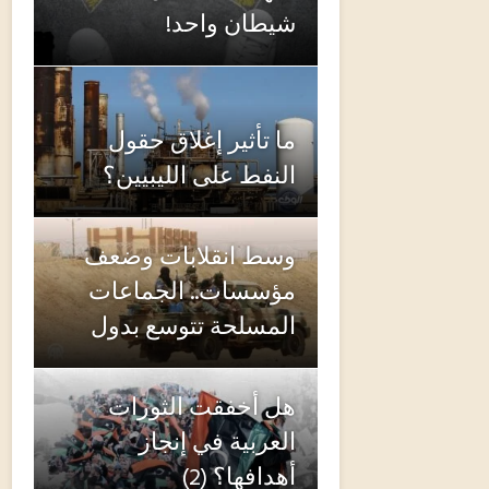
شيطان واحد!
ما تأثير إغلاق حقول
النفط على الليبيين؟
وسط انقلابات وضعف
مؤسسات.. الجماعات
المسلحة تتوسع بدول
هل أخفقت الثورات
العربية في إنجاز
أهدافها؟ (2)