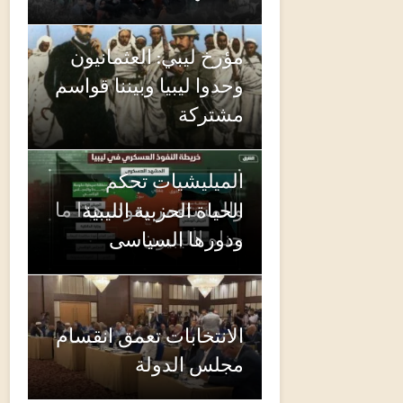
مؤرخ ليبي: العثمانيون
وحدوا ليبيا وبيننا قواسم
مشتركة
الميليشيات تحكم
والمستعمر يعود.. هذا ما
الحياة الحزبية الليبية
جناه الليبيون
ودورها السياسى
الانتخابات تعمق انقسام
مجلس الدولة