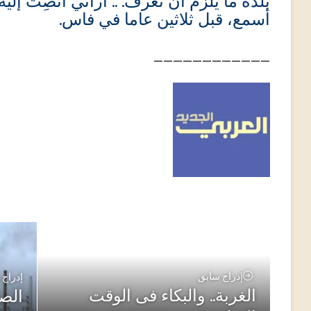
بلده ما يلزم أن نعرف. .. أراني أُنصِت إلي
أسمع، قبل ثلاثين عاما في فاس.
____________
إدراج سابق
إدراج 
الغربة.. والبكاء فى الوقت
الصر