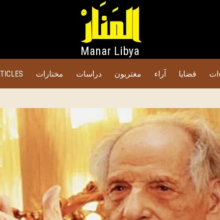
Manar Libya
TICLES
مختارات
دراسات
مغتربون
آراء
قضايا
ات