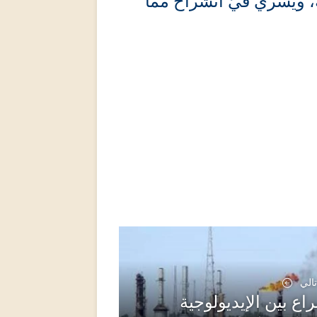
ه، ويسري فيّ انشراحٌ مما
تالي
اع بين الإيديولوجية