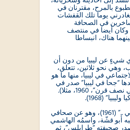
ك تنشدّ إلى أحاديثه وسخرياته
طبوع بالمرح، مقترنان في
تُغادرني يوما تلك القفشات
لساخرين في الصحافة
رية، كامل زهيري (توفي في 2008)، وكان أيضا في منتصف
ينهما هناك، انبساطا
 شيءٍ عن ليبيا من دون أن
، وهي نحو ثلاثين، تتعلق
جتماعي في ليبيا، منها ما هو
ها “جحا في ليبيا” صدر في
1958)، وكذا عن الصحافة (“صحافة ليبيا في نصف قرن”، 1960، مثلا).
يبيا” (1968
ولمّا كنتُ قد صادفتُ له كتابه “كفاح صحفي ..” (1961)، وهو عن صحافي
ه أبو قشّة، واسمُه الهاشمي
م في ليبيا وأصدر صحيفته “طرابلس”، ثم