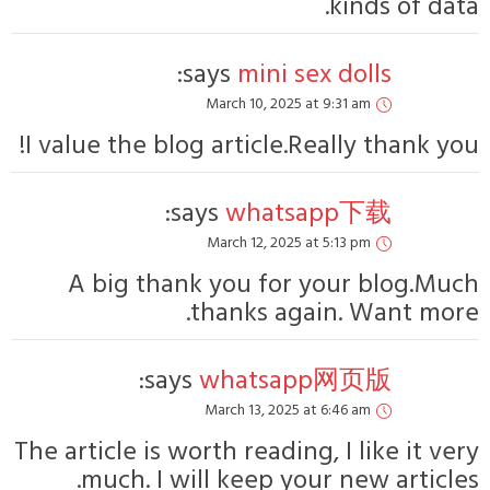
says
Mar
I value the blog a
says:
Mar
A big thank y
tha
says:
w
Mar
The article is worth
much. I will 