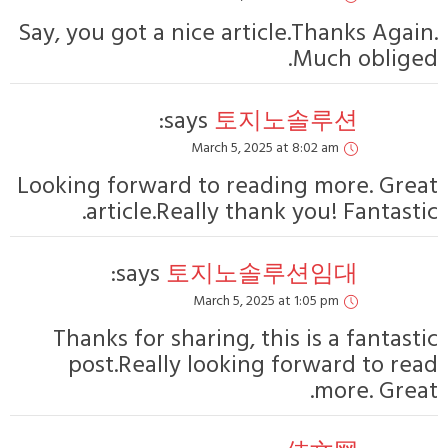
Say, you got a nic
says
Ma
Looking forward t
article.Real
says:
토
Ma
Thanks for shar
post.Really l