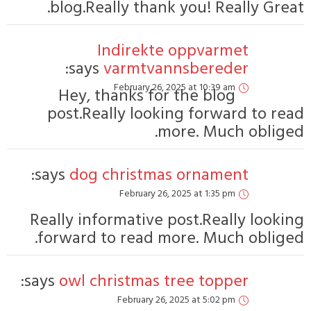
blog.Really t
Indir
says:
varm
Februar
Hey, thanks
post.Really l
says:
dog chris
Febru
Really informat
forward to re
says:
owl christm
Februa