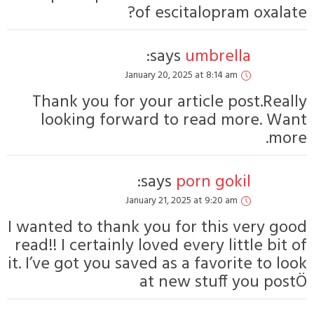
o
Janu
Thank you for y
looking forwa
Janu
I wanted to thank 
read!! I certainly 
it. I’ve got you sav