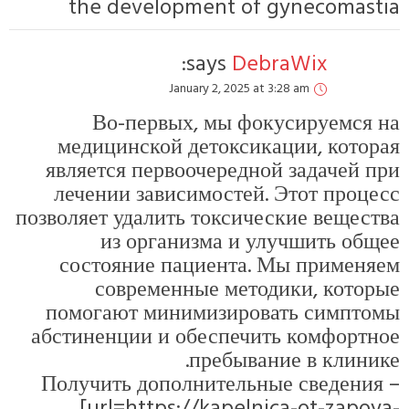
the develop
Jan
Во-первых
медицинской 
является перво
лечении завис
позволяет удалить
из орган
состояние па
современ
помогают мин
абстиненции и 
Получить допол
[url=https: