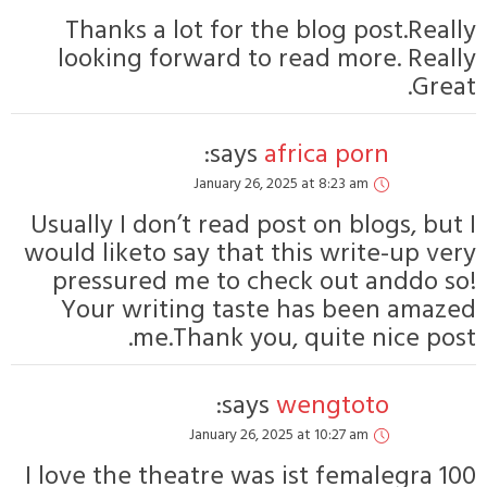
Thanks a lot f
looking forwar
s
Janu
Usually I don’t r
would liketo say 
pressured me t
Your writing 
me.Thank
Janua
I love the theatr