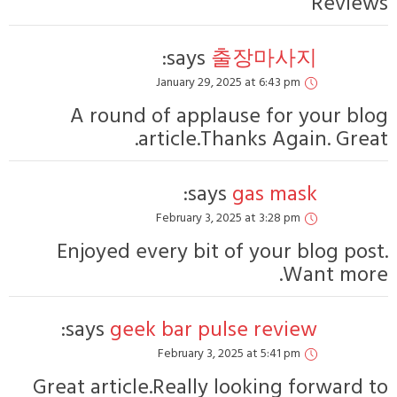
sa
Janua
A round of 
artic
Febru
Enjoyed every
says:
geek ba
Febr
Great article.Re