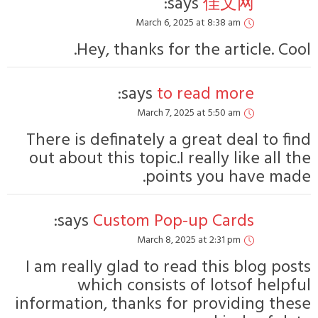
Ma
Hey, thank
says
Ma
There is definat
out about this to
says:
Custom
Ma
I am really glad 
which con
information, than