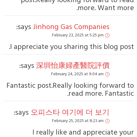
post.Really l
says:
Jinhong 
Februa
I appreciate you 
says:
深圳怡
Februa
Fantastic post.Re
says:
오피스타 
Februa
I really l