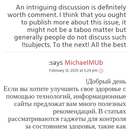
An intriguing d
worth comment. I
to publish mo
might not 
generally peop
subjects. To
say
Februa
Если вы хотите ул
помощью техноло
сайты предлож
ре
рассматриваются
за состояни