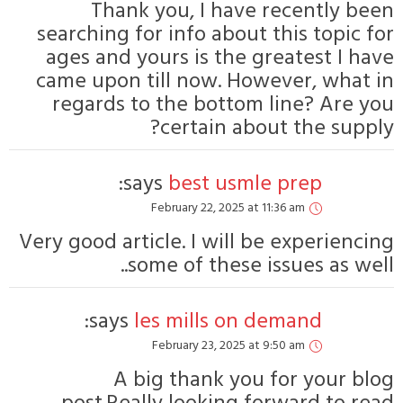
Thank you
searching for in
ages and yours
came upon till 
regards to th
ce
says:
b
Februa
Very good article.
some o
says:
les m
Februa
A big t