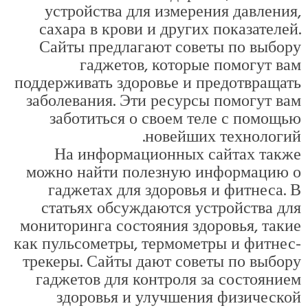
устройства д
сахара в крови
Сайты предла
гаджетов
поддерживать здо
заболевания. Эт
заботиться о
На информа
можно найти п
гаджетах для
статьях обсуж
мониторинга сост
как пульсометры,
трекеры. Сайты 
гаджетов для к
здоровья и