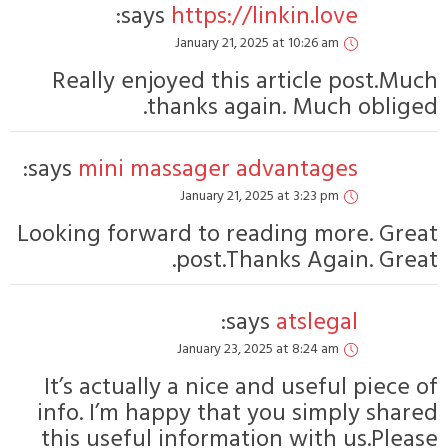
says:
htt
Janua
Really enjoyed
thank
says:
mini massag
Janu
Looking forward t
po
Janua
It’s actually a 
info. I’m happy 
this useful inf