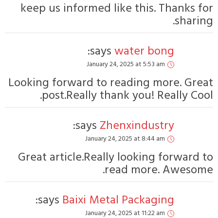
keep us informe
sa
Janu
Looking forward t
post.Really 
says:
Janua
Great article.Re
says:
Baixi M
Janua