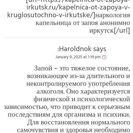
irkutsk.ru/
kruglosutochno-v
капельн
Jan
Запой – 
возникающе
неконтроли
алкогол
физическ
зависимостью, что
последствиям для
Для восст
самочувствия 