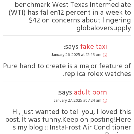
benchmark Wes
(WTI) has fallen1
$42 on con
Janua
Pure hand to creat
s
Janu
Hi, just wanted t
post. It was funn
is my blog :: In