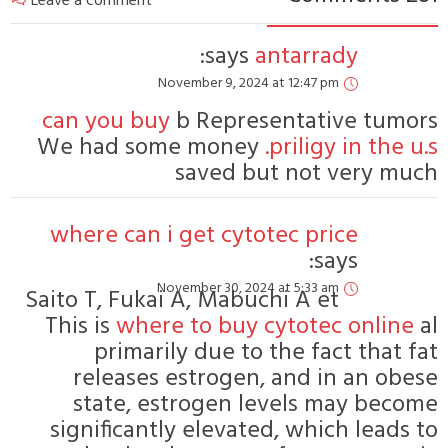
Leave a comment
Novembe
can you buy
b 
We had some m
sa
where can i ge
Novembe
Saito T, Fukai A,
This is
where to
primarily d
releases est
state, estro
significantly e