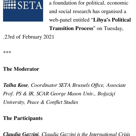
a foun
and so
web-pa
Trans
23rd of February 2021.
***
The Moderator
Talha Kose
,
Coordinator SE
Prof. PS & IR, SCAR Georg
University, Peace & Conflict
The Participants
Claudia Gazzini
,
Claudia Ga