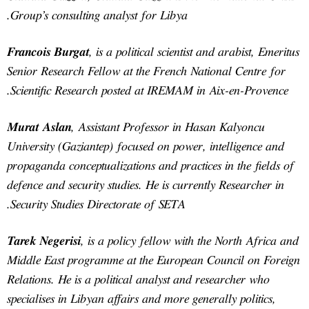
Group’s consulting analyst 
Francois Burgat
,
is a polit
Senior Research Fellow at t
Scientific Research posted
Murat Aslan
, Assistant Pr
University (Gaziantep) focu
propaganda conceptualization
defence and security studies
Security Studies Directorat
Tarek Negerisi
,
is a policy 
Middle East programme at 
Relations. He is a political
specialises in Libyan affairs