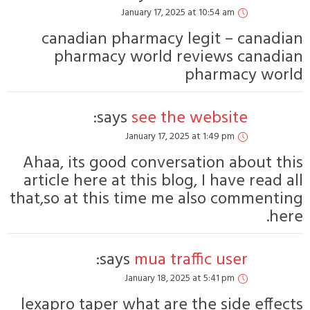
Janua
canadian phar
pharmacy wo
says:
s
Janu
Ahaa, its good c
article here at t
that,so at this t
says:
m
Janu
lexapro taper wh