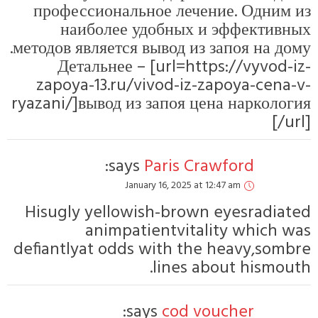
профессиональ
наиболее у
методов является в
Детальнее – 
zapoya-13.ru/v
ryazani/]вывод из
says:
Janua
Hisugly yellowi
animpat
defiantlyat odds 
say