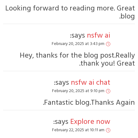
Looking forward t
Februa
Hey, thanks f
say
Februa
Fantas
say
Februa