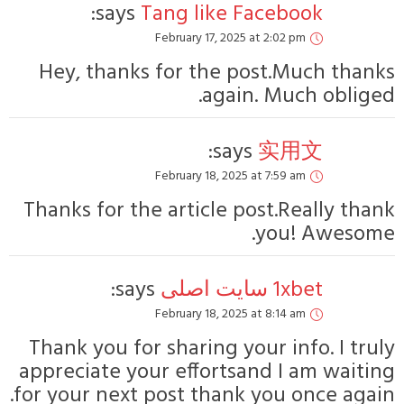
says:
Tang
Febru
Hey, thanks fo
Febru
Thanks for the ar
says:
Febru
Thank you for sha
appreciate your e
for your next post