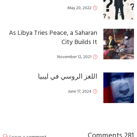
As Libya Tries Peac
Nov
في ليبيا