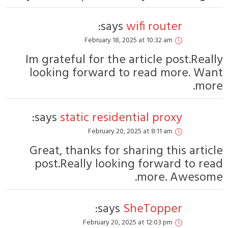
s
Februa
Im grateful for
looking forwa
says:
static r
Febru
Great, thanks 
post.Really l
s
Februar