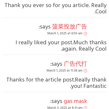
Thank you ever so 
says
Ma
I really like
Ma
Thanks for the ar
Ma